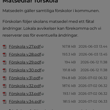
Matsedlar förskola
Matsedeln gäller samtiliga förskolor i kommunen.
plats, öppnas i nytt fönster.
Förskolan följer skolans matsedel med ett fåtal 
ändringar. Lokala avvikelser kan förekomma och vi 
reserverar oss för eventuella ändringar.
Filer tillgängliga för nedladdning
Ikon som illustrerar filtyp
Filnamn
Filstorlek
Datum fil l
Pdf, 167.8 kB, öppnas i nytt fönster
Förskola v.27.pdf
167.8 kB
2026-06-03 13.44
Pdf, 193.3 kB, öppnas i nytt fönster
Förskola v.28.pdf
193.3 kB
2026-06-03 13.45
Pdf, 194 kB, öppnas i nytt fönster.
Förskola v.29.pdf
194 kB
2026-06-12 11.38
Pdf, 191.8 kB, öppnas i nytt fönster
Förskola v.30.pdf
191.8 kB
2026-06-12 11.38
Pdf, 194.8 kB, öppnas i nytt fönster
Förskola v.31.pdf
194.8 kB
2026-07-02 06.32
Pdf, 187.6 kB, öppnas i nytt fönster
Förskola v.32.pdf
187.6 kB
2026-07-02 06.32
Pdf, 193.1 kB, öppnas i nytt fönster
Förskola v.33.pdf
193.1 kB
2026-07-02 06.32
Pdf, 181.5 kB, öppnas i nytt fönster
Förskola v.34.pdf
181.5 kB
2026-07-02 06.33