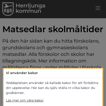
Matsedlar skolmåltider
På den här sidan kan du hitta förskolans, 
grundskolans och gymnasieskolans 
matsedlar. Alla förskolor och skolor har 
tillagningskök. Mer information om 
måltiderna finns under måltider i förskola 
Vi använder kakor
och skola.
Webbplatsen använder så kallade kakor för att förbättra
din upplevelse. Här kan du själv ställa in vilka kakor du
Ladda ner Matilda Menu
godkänner.
Läs mer om våra kakor
Det finns möjlighet att lägga till den digitala 