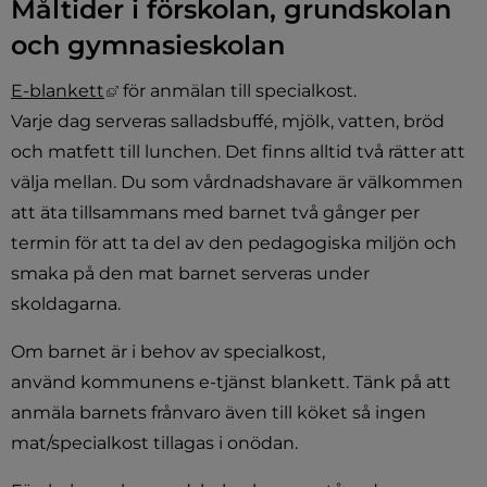
Måltider i förskolan, grundskolan 
och gymnasieskolan
Länk till annan webbplats, öppnas i nytt fö
E-blankett
 för anmälan till specialkost. 
Varje dag serveras salladsbuffé, mjölk, vatten, bröd 
och matfett till lunchen. Det finns alltid två rätter att 
välja mellan. Du som vårdnadshavare är välkommen 
att äta tillsammans med barnet två gånger per 
termin för att ta del av den pedagogiska miljön och 
smaka på den mat barnet serveras under 
skoldagarna.
Om barnet är i behov av specialkost, 
använd kommunens e-tjänst blankett. Tänk på att 
anmäla barnets frånvaro även till köket så ingen 
mat/specialkost tillagas i onödan.