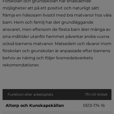
Förskolan och grundskolan har enastående 
möjligheter att på ett positivt och naturligt sätt 
främja en hälsosam livsstil med bra matvanor hos våra 
barn. Hem och familj har det grundläggande 
ansvaret, men eftersom de flesta barn äter många av 
sina måltider utanför hemmet påverkar andra vuxna 
också barnens matvanor. Matsedeln och råvaror inom 
förskolan och grunskolan är anpassade efter barnens 
behov av näring och följer livsmedelsverkets 
rekomendationer.
Funktion eller arbetsplats
Tfn till Köket
Altorp och Kunskapskällan
0513-174 16