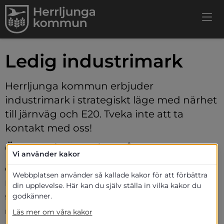
Ledig industrimark
Herrljunga kommun erbjuder 
industrimark i strategiskt läge med närhet 
till järnväg och E20. Tveka inte att ta 
kontakt med oss!
Öltorps industriområde
bbplats.
Vi använder kakor
Öltorps industriområde är beläget cirka 2 km från 
nnan webbplats.
Webbplatsen använder så kallade kakor för att förbättra
Herrljunga centrum och erbjuder goda möjligheter 
din upplevelse. Här kan du själv ställa in vilka kakor du
godkänner.
för etablering av industri. Bra kommunikation och 
nära till service.
Läs mer om våra kakor