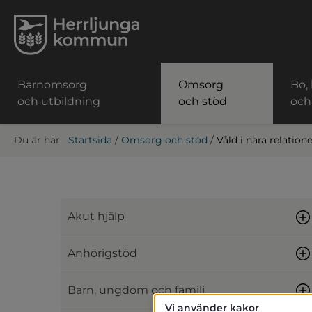
Barnomsorg
Omsorg
Bo,
och utbildning
och stöd
och
Startsida
/
Omsorg och stöd
/
Våld i nära relation
Akut hjälp
Anhörigstöd
Barn, ungdom och familj
Vi använder kakor