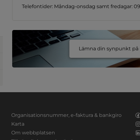
Telefontider: Måndag-onsdag samt fredagar: 09:
Lämna din synpunkt på e
Organisationsnummer, e-faktura & bankgiro
Länk till annan webbplats.
Karta
Om webbplatsen