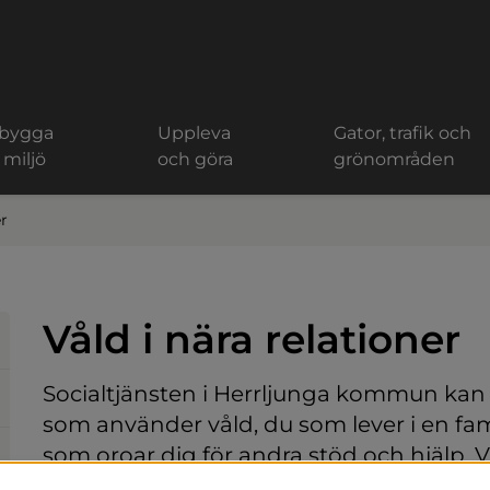
 bygga
Uppleva
Gator, trafik och
 miljö
och göra
grönområden
er
Våld i nära relationer
Socialtjänsten i Herrljunga kommun kan ge
som använder våld, du som lever i en fam
som oroar dig för andra stöd och hjälp. Vål
typer av våld, hot och förtyck och alla for