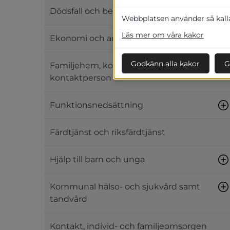
Dödsfall och begravning
Webbplatsen använder så kallad
Läs mer om våra kakor
Ekonomi och arbete
Godkänn alla kakor
G
Familjehem, kontaktfamilj och
kontaktperson
Funktionsnedsättning
Färdtjänst och riksfärdtjänst
Hjälp till barn och unga
Kommunal hälso- och sjukvård samt
tandvård
Kontakt, individ- och familjeomsorgen