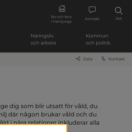
Bo och leva
Sök
Kontakt
i Herrljunga
Näringsliv
Kommun
och arbete
och politik
Dela
Kontakt
 dig som blir utsatt för våld, du 
ilj där någon brukar våld och du 
d i nära relationer inkluderar alla 
mer av relationer.