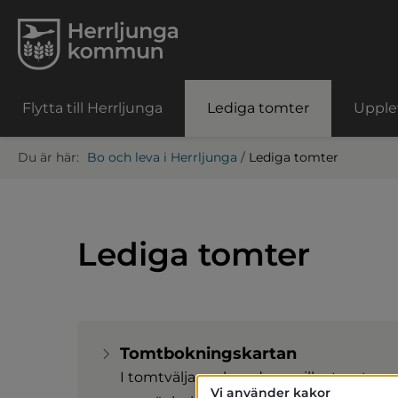
Flytta till Herrljunga
Lediga tomter
Upplev
Bo och leva i Herrljunga
/
Lediga tomter
Lediga tomter
Tomtbokningskartan
I tomtväljaren kan du se vilka tomter
Vi använder kakor