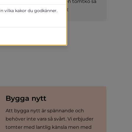
pris. Herrljunga har ingen tomtkö så
det är lätt att köpa tomt
 in vilka kakor du godkänner.
Bygga nytt
Att bygga nytt är spännande och 
behöver inte vara så svårt. Vi erbjuder 
tomter med lantlig känsla men med 