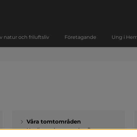
 natur och friluftsliv
Företagande
Ung i Herr
Våra tomtområden
Herrljunga kommun har flera