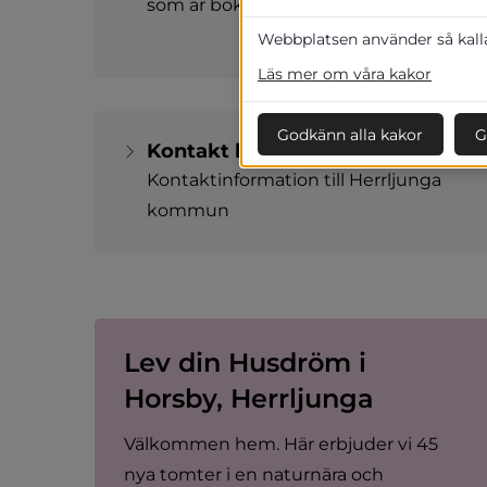
som är bokningsbara
Webbplatsen använder så kallad
Läs mer om våra kakor
Godkänn alla kakor
G
Kontakt boka och köpa tomt
Kontaktinformation till Herrljunga
kommun
Lev din Husdröm i 
Horsby, Herrljunga
Välkommen hem. Här erbjuder vi 45 
nya tomter i en naturnära och 