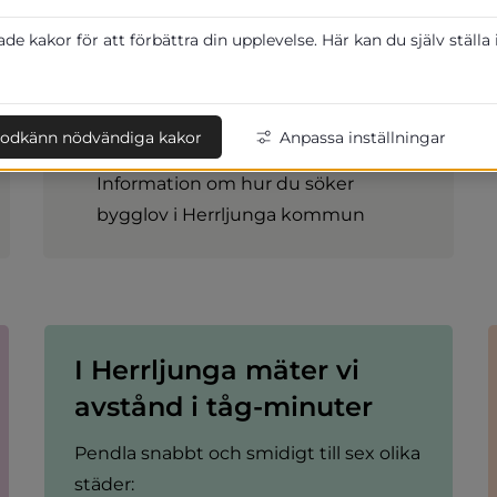
fantastiska områden där du kan
bygga nytt
e kakor för att förbättra din upplevelse. Här kan du själv ställa
odkänn nödvändiga kakor
Anpassa inställningar
Bygglov
Information om hur du söker
bygglov i Herrljunga kommun
I Herrljunga mäter vi 
avstånd i tåg-minuter
Pendla snabbt och smidigt till sex olika 
städer: