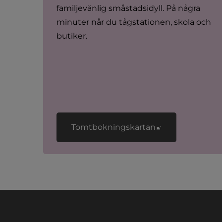
familjevänlig småstadsidyll. På några 
minuter når du tågstationen, skola och 
butiker.
Länk till annan
Tomtbokningskartan