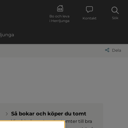
Bo och leva
Sök
Kontakt
i Herrljunga
ljunga
Dela
Så bokar och köper du tomt
Vi erbjuder naturnära tomter till bra