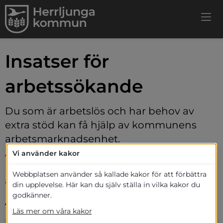
Insatser för 
arbetssökande
Du som är arbetslös och har behov av 
extra stöd kan få hjälp av kommunens 
arbetsmarknadsenhet. 
Arbetsmarknadsenheten är Herrljunga 
Vi använder kakor
kommuns verksamhet för riktade 
Webbplatsen använder så kallade kakor för att förbättra
arbetsmarknadsinsatser.
din upplevelse. Här kan du själv ställa in vilka kakor du
godkänner.
Arbetssökande
Läs mer om våra kakor
Blir du arbetslös ska du första dagen skriva in dig på 