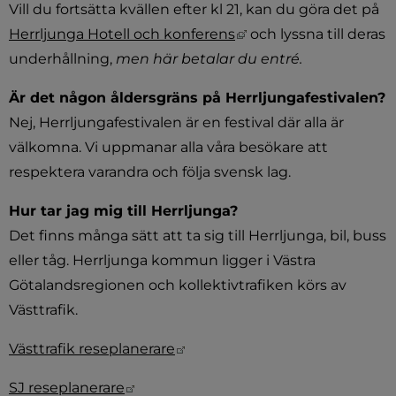
Vill du fortsätta kvällen efter kl 21, kan du göra det på 
Länk till annan webbp
Herrljunga Hotell och konferens
 och lyssna till deras 
underhållning, 
men här betalar du entré.
Är det någon åldersgräns på Herrljungafestivalen?
Nej, Herrljungafestivalen är en festival där alla är 
välkomna. Vi uppmanar alla våra besökare att 
respektera varandra och följa svensk lag.
Hur tar jag mig till Herrljunga?
Det finns många sätt att ta sig till Herrljunga, bil, buss 
eller tåg. Herrljunga kommun ligger i Västra 
Götalandsregionen och kollektivtrafiken körs av 
Västtrafik.
Länk till annan webbplats.
Västtrafik reseplanerare
Länk till annan webbplats.
SJ reseplanerare