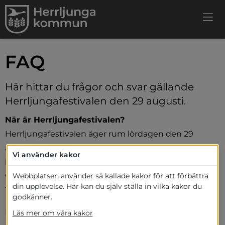
FAQ
Här hittar du frågor och svar gällande 
Herrljungafestivalen den 29 augusti.
När är Herrljungafestivalen?
Herrljungafestivalen äger rum lördagen den 29 
augusti 2026. Aktiviteterna på Storgatan drar igång 
Vi använder kakor
klockan 10.00 och pågår fram till 15.00. I Stadsparken 
väntar familjeaktiviteter mellan klockan 11.00 och 
Webbplatsen använder så kallade kakor för att förbättra
din upplevelse. Här kan du själv ställa in vilka kakor du
17.00.
godkänner.
Men dagen slutar inte där, programmet fortsätter 
Läs mer om våra kakor