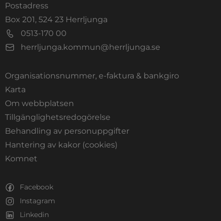
Postadress
Box 201, 524 23 Herrljunga
0513-170 00
herrljunga.kommun@herrljunga.se
Organisationsnummer, e-faktura & bankgiro
Länk till annan webbplats.
Karta
Om webbplatsen
Tillgänglighetsredogörelse
Behandling av personuppgifter
Hantering av kakor (cookies)
Länk till annan webbplats, öppnas i nytt fönste
Komnet
Facebook
Instagram
Linkedin