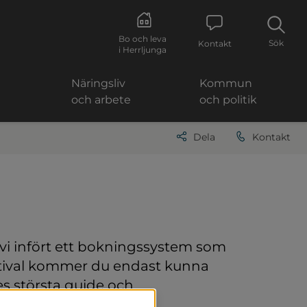
Bo och leva
Sök
Kontakt
i Herrljunga
Näringsliv
Kommun
och arbete
och politik
Dela
Kontakt
 vi infört ett bokningssystem som 
festival kommer du endast kunna 
ll annan webbplats.
es största guide och 
r och mässor.