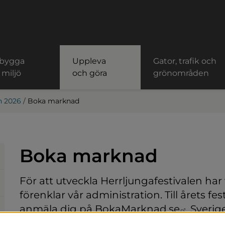
 bygga
Uppleva
Gator, trafik och
 miljö
och göra
grönområden
n 2026
/
Boka marknad
Boka marknad
För att utveckla Herrljungafestivalen har
förenklar vår administration. Till årets 
Länk ti
anmäla dig på 
BokaMarknad.se
, Sverig
bokningssystem för marknader, festivale