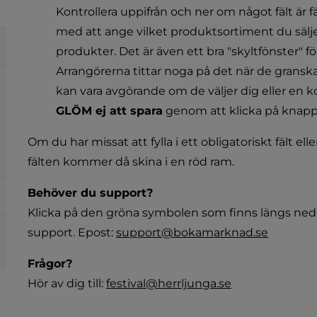
Kontrollera uppifrån och ner om något fält är fä
med att ange vilket produktsortiment du sälje
produkter. Det är även ett bra "skyltfönster" f
Arrangörerna tittar noga på det när de grans
kan vara avgörande om de väljer dig eller en
GLÖM ej att spara
 genom att klicka på knappe
Om du har missat att fylla i ett obligatoriskt fält eller 
fälten kommer då skina i en röd ram.
Behöver du support?
Klicka på den gröna symbolen som finns längs ned ti
support. Epost: 
support@bokamarknad.se
Frågor?
Hör av dig till: 
festival@herrljunga.se