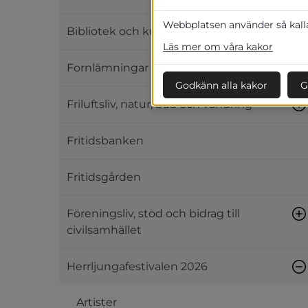
Webbplatsen använder så kallad
Bibliotek och kultur
Läs mer om våra kakor
Fornlämningar och hembygd
Godkänn alla kakor
G
Friluftsliv, natur, bad och vandring
Fritidsbanken
Fritidsgården
Föreningsliv, stöd och bidrag till
civilsamhället
Herrljungafestivalen 2026
Artister