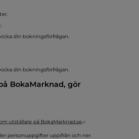
ter.
.
 skicka din bokningsförfrågan.
 skicka din bokningsförfrågan.
 på BokaMarknad, gör 
 webbplats.
Länk till annan webbp
 som utställare på BokaMarknad.se
ler personuppgifter uppifrån och ner. 