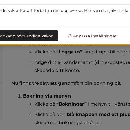
Det innebär att i år kommer bekräftelser och faktur
e kakor för att förbättra din upplevelse. Här kan du själv ställa
OBS! Var noga med att ange er fakturanummer som
Du som redan har ett konto på B
odkänn nödvändiga kakor
Anpassa inställningar
Länk till annan
Logga in på 
BokaMarknad.se
Klicka på 
“Logga in”
 längst upp till höge
Ange ditt användarnamn (din e-postadres
skapade ditt konto.
Nu finns tre sätt att genomföra din bokning på.
Bokning via menyn
Klicka på 
“Bokningar”
 i menyn till vänste
Klicka på den 
blå knappen med ett plu
skicka din bokningsförfrågan.