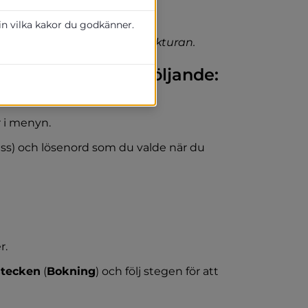
or från oss via BokaMarknad. 
 in vilka kakor du godkänner.
 referens när ni betalar fakturan.
okaMarknad, gör följande:
 webbplats.
r i menyn.
s) och lösenord som du valde när du 
r.
stecken
 (
Bokning
) och följ stegen för att 