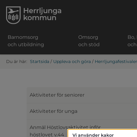
Barnomsorg
Omsorg
Bo,
och utbildning
och stöd
och
Startsida
/
Uppleva och göra
/
Herrljungafestivale
Aktiviteter för seniorer
Aktiviteter för unga
Anmäl Höstlovsaktivitet inför
höstlovet v.44
Vi använder kakor