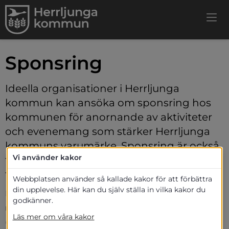
Sponsring 
Ideella organisationer i Herrljunga 
kommun kan ansöka om sponsring hos 
kommunen för anornande av aktiviteter 
och evenemang som stärker Herrljunga 
kommuns varumärke. Sponsring är också 
Vi använder kakor
tillgängligt för ideella organisationer med 
tävlande lag.
Webbplatsen använder så kallade kakor för att förbättra
din upplevelse. Här kan du själv ställa in vilka kakor du
Med sponsring avses ett avtal till ömsesidig nytta 
godkänner.
mellan två eller flera parter, där den ena parten 
Läs mer om våra kakor
(sponsorn) förbinder sig att lämna ersättning i form 