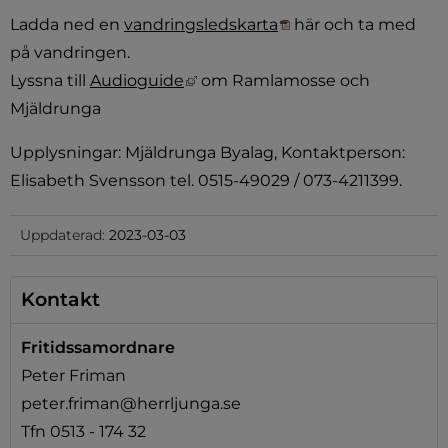
Pdf, 654.4 kB, öppna
Ladda ned en 
vandringsledskarta
 här och ta med 
på vandringen.
Länk till annan webbplats, öppna
Lyssna till 
Audioguide
 om Ramlamosse och 
Mjäldrunga
Upplysningar: Mjäldrunga Byalag, Kontaktperson: 
Elisabeth Svensson tel. 0515-49029 / 073-4211399.
Uppdaterad:
2023-03-03
Kontakt
Fritidssamordnare
Peter Friman
peter.friman@herrljunga.se
Tfn 0513 - 174 32