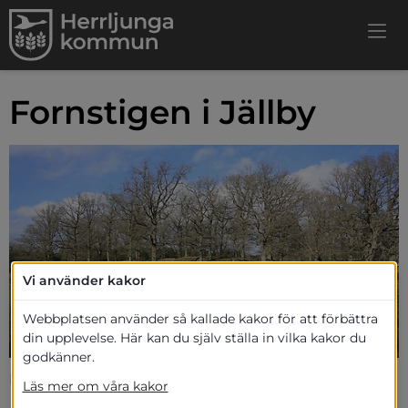
Fornstigen i Jällby
Vi använder kakor
Webbplatsen använder så kallade kakor för att förbättra
din upplevelse. Här kan du själv ställa in vilka kakor du
godkänner.
Foto: Jällby största gravfält längst med fornstigen
Läs mer om våra kakor