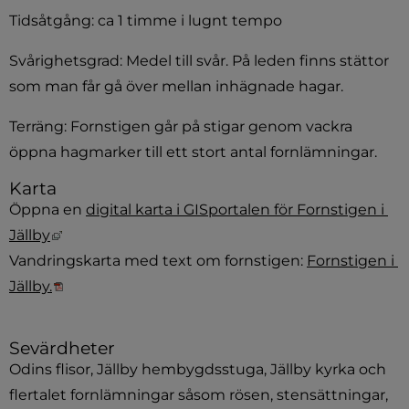
Tidsåtgång: ca 1 timme i lugnt tempo
Svårighetsgrad: Medel till svår. På leden finns stättor 
som man får gå över mellan inhägnade hagar.
Terräng: Fornstigen går på stigar genom vackra 
öppna hagmarker till ett stort antal fornlämningar.
Karta
Öppna en 
digital karta i GISportalen för Fornstigen i 
Länk till annan webbplats, öppnas i nytt fönster
Jällby
Vandringskarta med text om fornstigen: 
Fornstigen i 
Pdf, 285.7 kB, öppnas i nytt fönster.
Jällby.
Sevärdheter
Odins flisor, Jällby hembygdsstuga, Jällby kyrka och 
flertalet fornlämningar såsom rösen, stensättningar, 