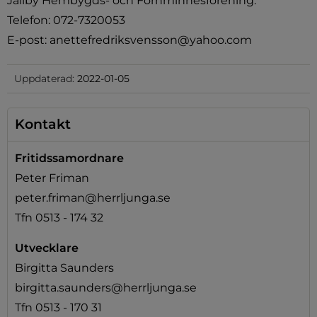
Jällby Hembygds- och Fornminnesförening: 
Telefon: 072-7320053 
E-post: anettefredriksvensson@yahoo.com
Uppdaterad:
2022-01-05
Kontakt
Fritidssamordnare
Peter Friman
peter.friman@herrljunga.se
Tfn 0513 - 174 32
Utvecklare
Birgitta Saunders
birgitta.saunders@herrljunga.se
Tfn 0513 - 170 31