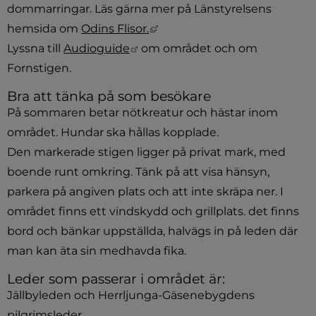
dommarringar. Läs gärna mer på Länstyrelsens 
Länk till annan webbplats, ö
hemsida om 
Odins Flisor.
Länk till annan webbplats.
Lyssna till 
Audioguide
 om området och om 
Fornstigen.
Bra att tänka på som besökare
På sommaren betar nötkreatur och hästar inom 
området. Hundar ska hållas kopplade.
Den markerade stigen ligger på privat mark, med 
boende runt omkring. Tänk på att visa hänsyn, 
parkera på angiven plats och att inte skräpa ner. I 
området finns ett vindskydd och grillplats. det finns 
bord och bänkar uppställda, halvägs in på leden där 
man kan äta sin medhavda fika.
Leder som passerar i området är:
Jällbyleden och Herrljunga-Gäsenebygdens 
pilgrimsleder.