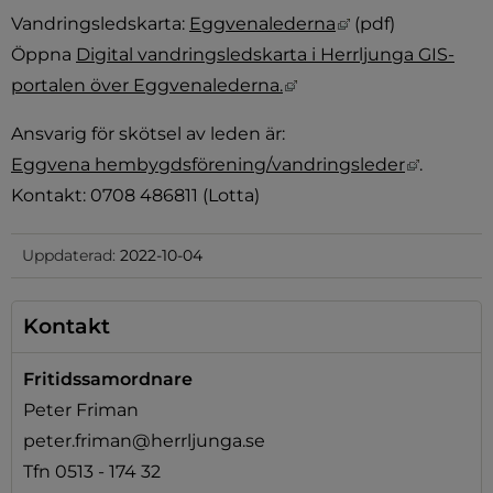
Länk till annan 
Vandringsledskarta: 
Eggvenalederna
 (pdf)
Öppna 
Digital vandringsledskarta i Herrljunga GIS-
Länk till annan webbpl
portalen över Eggvenalederna.
Ansvarig för skötsel av leden är:
Länk til
Eggvena hembygdsförening/vandringsleder
.
Kontakt: 0708 486811 (Lotta)
Uppdaterad:
2022-10-04
Kontakt
Fritidssamordnare
Peter Friman
peter.friman@herrljunga.se
Tfn 0513 - 174 32