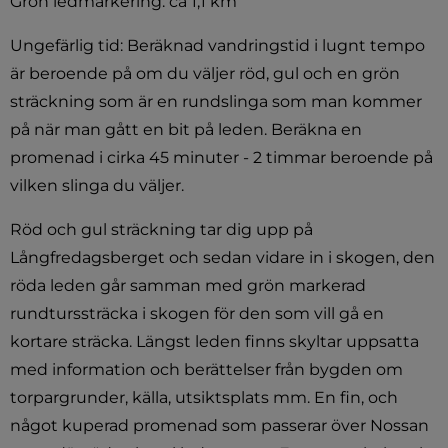
Grön ledmarkering: ca 1,1 km
Ungefärlig tid: Beräknad vandringstid i lugnt tempo 
är beroende på om du väljer röd, gul och en grön 
sträckning som är en rundslinga som man kommer 
på när man gått en bit på leden. Beräkna en 
promenad i cirka 45 minuter - 2 timmar beroende på 
vilken slinga du väljer.
Röd och gul sträckning tar dig upp på 
Långfredagsberget och sedan vidare in i skogen, den 
röda leden går samman med grön markerad 
rundturssträcka i skogen för den som vill gå en 
kortare sträcka. Längst leden finns skyltar uppsatta 
med information och berättelser från bygden om 
torpargrunder, källa, utsiktsplats mm. En fin, och 
något kuperad promenad som passerar över Nossan 