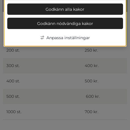
Medlemmar upp till
Årsavgift
Godkänn alla kakor
30 st.
60 kr.
Godkänn nödvändiga kakor
100 st.
120 kr.
Anpassa inställningar
200 st.
250 kr.
300 st.
400 kr.
400 st.
500 kr.
500 st.
600 kr.
1000 st.
700 kr.