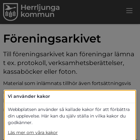
Föreningsarkivet
Till föreningsarkivet kan föreningar lämna 
t ex. protokoll, verksamhetsberättelser, 
kassaböcker eller foton.
Material som inlämnats tillhör även fortsättningsvis 
respektive förening. Vid förvaring i föreningsarkivet 
Vi använder kakor
betalar varje förening årsavgift i förhållande till antal 
medlemmar
Webbplatsen använder så kallade kakor för att förbättra
din upplevelse. Här kan du själv ställa in vilka kakor du
Medlemsavgifter
godkänner.
Läs mer om våra kakor