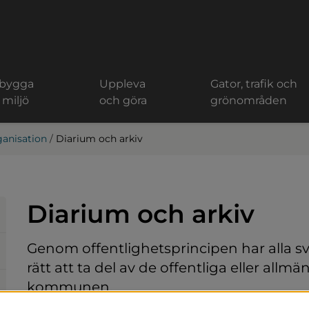
 bygga
Uppleva
Gator, trafik och
 miljö
och göra
grönområden
anisation
/
Diarium och arkiv
Diarium och arkiv
Genom offentlighetsprincipen har alla s
rätt att ta del av de offentliga eller all
kommunen.