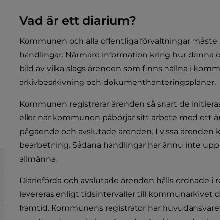
Vad är ett diarium?
Kommunen och alla offentliga förvaltningar måste re
handlingar. Närmare information kring hur denna or
bild av vilka slags ärenden som finns hållna i kom
arkivbesrkivning och dokumenthanteringsplaner.
Kommunen registrerar ärenden så snart de initiera
eller när kommunen påbörjar sitt arbete med ett 
pågående och avslutade ärenden. I vissa ärenden ka
bearbetning. Sådana handlingar har ännu inte upprätta
allmänna. 
Diarieförda och avslutade ärenden hålls ordnade i 
levereras enligt tidsintervaller till kommunarkivet dä
framtid. Kommunens registrator har huvudansvaret f