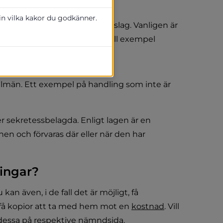
 in vilka kakor du godkänner.
ller information av något slag. Vanligen är 
n det kan också handla om till exempel 
.
lmän. Ett exempel på handling som inte är 
er sekretessbelagda. Enligt lagen är en 
n och förvaras där eller när den har 
lingar?
 även, i de fall det är möjligt, få 
 få kopior att ta med hem mot en 
kostnad
. Vill 
dessa på 
respektive nämndsida
.