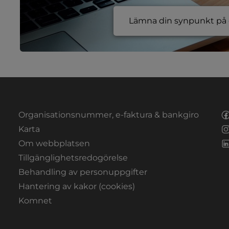
Lämna din synpunkt på e
Organisationsnummer, e-faktura & bankgiro
Länk till annan webbplats.
Karta
Om webbplatsen
Tillgänglighetsredogörelse
Behandling av personuppgifter
Hantering av kakor (cookies)
Länk till annan webbplats, öppnas i nytt fön
Komnet