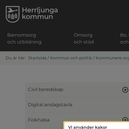
Barnomsorg
Omsorg
Bo,
och utbildning
och stöd
och
Startsida
/
Kommun och politik
/
Kommunens org
Civil beredskap
Digital anslagstavla
Folkhälsa
Vi använder kakor