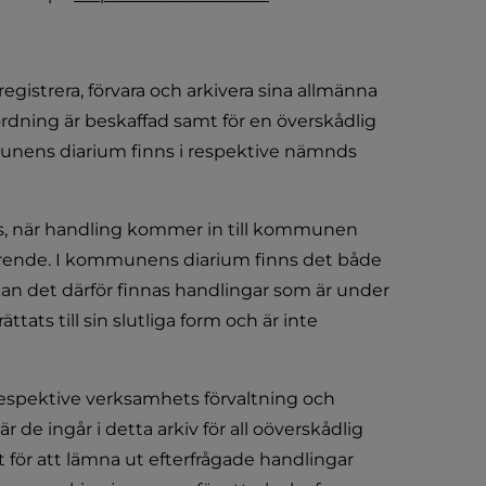
gistrera, förvara och arkivera sina allmänna 
dning är beskaffad samt för en överskådlig 
munens diarium finns i respektive nämnds 
s, när handling kommer in till kommunen 
ärende. I kommunens diarium finns det både 
n det därför finnas handlingar som är under 
ts till sin slutliga form och är inte 
respektive verksamhets förvaltning och 
r de ingår i detta arkiv för all oöverskådlig 
ör att lämna ut efterfrågade handlingar 