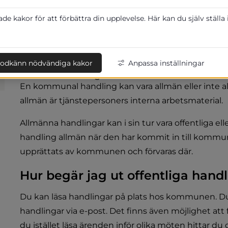
Vad är en handling?
e kakor för att förbättra din upplevelse. Här kan du själv ställa
En handling kan beskrivas som någonting som innehå
det brev, protokoll, beslutsunderlag och beslut. Me
fakturor, bokföring, e-post, film- eller ljudinspelning
odkänn nödvändiga kakor
Anpassa inställningar
Allmän handling
En kommunal handling kan vara allmän eller inte al
allmän är tjänstepersoners interna arbetsmaterial.
Allmänna handlingar kan i sin tur vara offentliga ell
handling allmän när den har kommit in till kommune
upprättats av kommunen och förvaras där.
Hur begär jag ut offentliga hand
Du kan läsa handlingar på plats hos kommunen. Du kan
handlingar via e-post. Det finns även möjlighet att
du istället läsa ärenden inför olika möten hittar du 