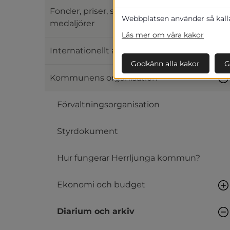
Fonder, priser, stipendier och
Webbplatsen använder så kallad
medaljörer
Läs mer om våra kakor
Internationellt arbete
Godkänn alla kakor
G
Kommunens organisation
Förvaltningsorganisation
Styrdokument
Hur fungerar Herrljunga kommun?
Ekonomi och budget
Diarium och arkiv