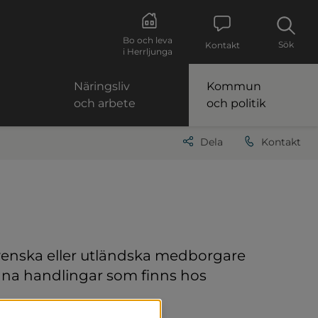
Bo och leva
Sök
Kontakt
i Herrljunga
Näringsliv
Kommun
och arbete
och politik
Dela
Kontakt
venska eller utländska medborgare 
männa handlingar som finns hos 