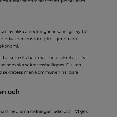
unarkivarien svarar för att plocka fram 
m av olika anledningar är känsliga. Syftet 
n privatpersons integritet genom att 
 ekonomi.
ifter som ska hanteras med sekretess. Det 
ad som ska sekretessbeläggas. Du kan 
d sekretess men kommunen har bara 
en och 
assmedierna (tidningar, radio och TV) ges 