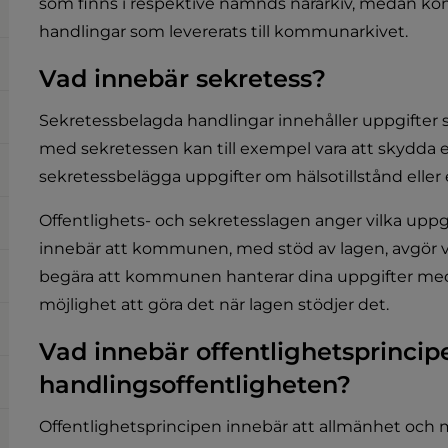
som finns i respektive nämnds närarkiv, medan komm
handlingar som levererats till kommunarkivet.
Vad innebär sekretess?
Sekretessbelagda handlingar innehåller uppgifter so
med sekretessen kan till exempel vara att skydda e
sekretessbelägga uppgifter om hälsotillstånd eller
Offentlighets- och sekretesslagen anger vilka uppg
innebär att kommunen, med stöd av lagen, avgör v
begära att kommunen hanterar dina uppgifter me
möjlighet att göra det när lagen stödjer det.
Vad innebär offentlighetsprincip
handlingsoffentligheten?
Offentlighetsprincipen innebär att allmänhet och m