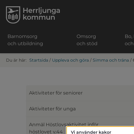
Barnomsorg
Omsorg
Bo,
och utbildning
och stöd
och
Startsida
/
Uppleva och göra
/
Simma och träna
/
Aktiviteter för seniorer
Aktiviteter för unga
Anmäl Höstlovsaktivitet inför
höstlovet v.44
Vi använder kakor