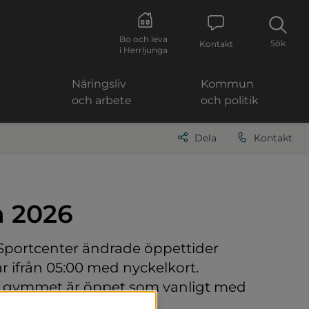
Bo och leva
Sök
Kontakt
i Herrljunga
Näringsliv
Kommun
och arbete
och politik
Dela
Kontakt
 2026
portcenter ändrade öppettider 
 ifrån 05:00 med nyckelkort. 
en gymmet är öppet som vanligt med 