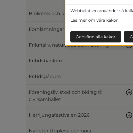
Webbplatsen använder så kallad
Bibliotek och kultur
Läs mer om våra kakor
Fornlämningar och hembygd
Godkänn alla kakor
G
Friluftsliv, natur, bad och vandring
Fritidsbanken
Fritidsgården
Föreningsliv, stöd och bidrag till
civilsamhället
Herrljungafestivalen 2026
Nyheter Uppleva och göra