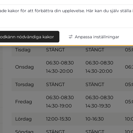
e kakor för att förbättra din upplevelse. Här kan du själv ställa
V.32
Simhall
Reception
G
06:30-08:30
06:30-08:30
Måndag
06:
14:30-20:00
14:30-20:00
odkänn nödvändiga kakor
Anpassa inställningar
Tisdag
STÄNGT
STÄNGT
05:
06:30-08:30
06:30-08:30
Onsdag
06:
14:30-20:00
14:30-20:00
Torsdag
STÄNGT
STÄNGT
05:
06:30-08:30
06:30-08:30
Fredag
05:
14:30-19:00
14:30-19:30
Lördag
12:00-15:30
10-16:30
10:
Söndag
STÄNGT
STÄNGT
10: