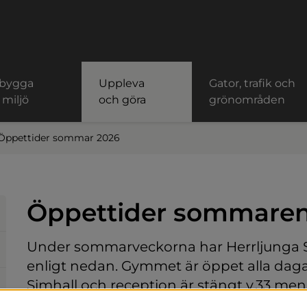
 bygga
Uppleva
Gator, trafik och
 miljö
och göra
grönområden
Öppettider sommar 2026
Öppettider sommaren
Under sommarveckorna har Herrljunga S
enligt nedan. Gymmet är öppet alla dagar
Simhall och reception är stängt v.33 m
nyckelkort.