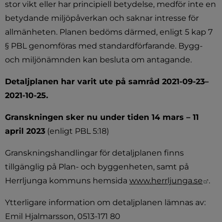
stor vikt eller har principiell betydelse, medför inte en 
betydande miljöpåverkan och saknar intresse för 
allmänheten. Planen bedöms därmed, enligt 5 kap 7 
§ PBL genomföras med standardförfarande. Bygg- 
och miljönämnden kan besluta om antagande.
Detaljplanen har varit ute på samråd 2021-09-23– 
2021-10-25.
Granskningen sker nu under tiden 14 mars – 11 
april 2023
 (enligt PBL 5:18)
Granskningshandlingar för detaljplanen finns 
tillgänglig på Plan- och byggenheten, samt på 
Län
Herrljunga kommuns hemsida 
www.herrljunga.se
.
Ytterligare information om detaljplanen lämnas av: 
Emil Hjalmarsson, 0513-171 80