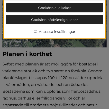
Godkänn alla kakor
Godkänn nödvändiga kakor
Anpassa inställningar
Planen i korthet
Syftet med planen är att möjliggöra för bostäder i 
varierande storlek och typ samt en förskola. Genom 
planförslaget tillskapas 100 till 120 bostäder uppdelat 
i två områden, en västra del och en östra del. 
Bostäderna som kan uppföras som flerbostadshus, 
radhus, parhus eller friliggande villor och är 
anpassade till områdets höjdskillnader och natur. 