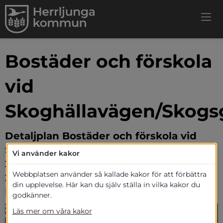
Bostäder och förskola 
vid 
Skoghällavägen/Skogs
Detaljplan Bostäder och förskola vid 
Skoghällavägen/Skogsgatan, Herrljunga 
Vi använder kakor
2:3, Herrljunga 2:130, del av Herrljunga 
Webbplatsen använder så kallade kakor för att förbättra
2:7, del av Herrljunga 6:4 samt del av 
ats.
din upplevelse. Här kan du själv ställa in vilka kakor du
Herrljunga 2:154 Herrljunga kommun.
godkänner.
Läs mer om våra kakor