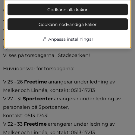
mellan 7-18 år att hänga med oss i 
stadsparken i Herrljunga i sommar! 
Godkänn alla kakor
Varje torsdag från och med vecka 26 och till och med 
Godkänn nödvändiga kakor
v 33 kommer vi att duka upp en mängd olika 
aktiviteter i stadsparken kl 13-16. Vid dåligt väder 
Anpassa inställningar
flyttar vi inomhus.
Vi ses på torsdagarna i Stadsparken!
Huvudansvar för torsdagarna:
V 25 - 26 
Freetime
 arrangerar under ledning av 
Melker och Linnéa, kontakt: 0513-17213 
V 27 - 31 
Sportcenter
 arrangerar under ledning av 
personalen på Sportcenter, 
kontakt: 0513-17431
V 32 - 33 
Freetime
 arrangerar under ledning av 
Melker och Linnéa, kontakt: 0513-17213