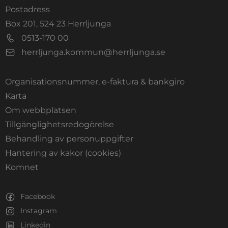
Postadress
Box 201, 524 23 Herrljunga
0513-170 00
herrljunga.kommun@herrljunga.se
Organisationsnummer, e-faktura & bankgiro
Länk till annan webbplats.
Karta
Om webbplatsen
Tillgänglighetsredogörelse
Behandling av personuppgifter
Hantering av kakor (cookies)
Länk till annan webbplats, öppnas i nytt fönste
Komnet
Facebook
Instagram
Linkedin