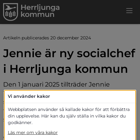
Artikeln publicerades 20 december 2024
Jennie är ny socialchef 
i Herrljunga kommun
Den 1 januari 2025 tillträder Jennie 
Turunen som ny chef för 
Vi använder kakor
socialförvaltningen. Hon kommer närmast 
Webbplatsen använder så kallade kakor för att förbättra
från en tjänst som verksamhetschef för 
din upplevelse. Här kan du själv ställa in vilka kakor du
socialt stöd i Herrljunga kommun. Här 
godkänner.
berättar hon om sin bakgrund, sina 
Läs mer om våra kakor
erfarenheter och sin vision för det viktiga 