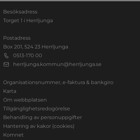
Besöksadress
Torget 1 i Herrljunga
Postadress
Box 201, 524 23 Herrljunga
0513-170 00
herrljunga.kommun@herrljunga.se
Organisationsnummer, e-faktura & bankgiro
Länk till annan webbplats.
Karta
Om webbplatsen
Tillgänglighetsredogörelse
Behandling av personuppgifter
Hantering av kakor (cookies)
Länk till annan webbplats, öppnas i nytt fönste
Komnet