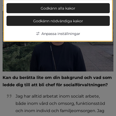
arbetet inom socialförvaltningen.
Godkänn alla kakor
Godkänn nödvändiga kakor
Anpassa inställningar
Kan du berätta lite om din bakgrund och vad som 
ledde dig till att bli chef för socialförvaltningen?
Jag har alltid arbetat inom socialt arbete, 
både inom vård och omsorg, funktionsstöd 
och inom individ och familjeomsorgen. Jag 