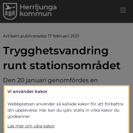
Artikeln publicerades 17 februari 2021
Trygghetsvandring 
runt stationsområdet
Den 20 januari genomfördes en 
trygghetsvandring runt stationsområdet i 
Vi använder kakor
Herrljunga. En arbetsgrupp bestående av 
Webbplatsen använder så kallade kakor för att förbättra
kommunens fastighetschef, 
din upplevelse. Här kan du själv ställa in vilka kakor du
folkhälsostrateg och kommunpolis bjöd in 
godkänner.
andra aktörer inom kommun, näringsliv 
Läs mer om våra kakor
och intressenter i närområdet till 