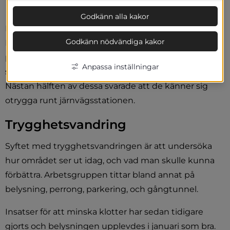
rundvandring.
Godkänn alla kakor
En enkät som gått ut digitalt har låtit resenärer i 
Godkänn nödvändiga kakor
Lerum, Floda, Alingsås, Vårgårda och Herrljunga svara 
på hur de upplever sina stationsområden. Totalt 
Anpassa inställningar
svarade 1332 på enkäten, varav 135 i Herrljunga. 
Nästan hälften av dessa svarade att de känner sig 
otrygga runt järnvägsstationen.
Trygghetsvandring
Syftet med trygghetsvandringen är att undersöka 
hur området ser ut idag, och vad man skulle kunna 
förbättra. Arbetsgruppen tittar bland annat på 
belysning, perrong, parkering, och gångtunnel.
Insatser för att minska klotter har sedan tidigare 
gjorts och belysningen upplevdes i januari som bra. 