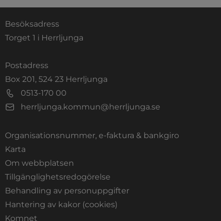
Besöksadress
Torget 1 i Herrljunga
Postadress
Box 201, 524 23 Herrljunga
0513-170 00
herrljunga.kommun@herrljunga.se
Organisationsnummer, e-faktura & bankgiro
Länk till annan webbplats.
Karta
Om webbplatsen
Tillgänglighetsredogörelse
Behandling av personuppgifter
Hantering av kakor (cookies)
Länk till annan webbplats, öppnas i nytt fönste
Komnet