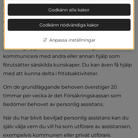
personer. Du som har en stor funktionsnedsättning, 
Godkänn alla kakor
är under 65 år och behöver hjälp med dina 
grundläggande behov för att klara vardagen kan ha 
Godkänn nödvändiga kakor
rätt till personlig assistans. Hjälp med grundläggande 
behov innebär hjälp med vardags livet såsom 
Anpassa inställningar
personlig hygien, att klä på och av sig, att äta, att 
kommunicera med andra eller annan hjälp som 
förutsätter särskilda kunskaper. Du kan även få hjälp 
med att kunna delta i fritidsaktiviteter.
Om de grundläggande behoven överstiger 20 
timmar per vecka är det Försäkringskassan som 
bedömer behovet av personlig assistans.
När du har blivit beviljad personlig assistans kan du 
själv välja vem du vill ha som utförare av assistansen, 
exempelvis kommunen eller privat utförare.