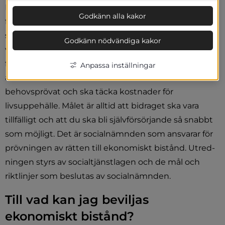
Innan du kan beviljas ekonomiskt bistånd ska du 
Godkänn alla kakor
först ha ansökt om de andra bidrag och ersätt­ningar 
som du kan ha rätt till. Andra bidrag kan till exempel 
Godkänn nödvändiga kakor
vara barnbidrag, bostadsbidrag, underhållsstöd, 
föräldrapenning, sjukpenning eller 
Anpassa inställningar
arbetslöshetskassa. Ekonomiskt bistånd är 
behovsprövat och ska täcka kostnader för 
livsuppehälle. Målet är alltid att bidraget ska vara 
tillfälligt och att du ska bli självförsörjande så snabbt 
som möjligt. Det är socialnämnden som ansvarar för 
pröv­ningen av rätten till ekonomiskt bistånd. Utred­
ningen styrs av socialtjänstlagen och de mål och 
riktlinjer som beslutas av socialnämnden.
Till vad kan jag beviljas 
ekonomiskt bistånd?