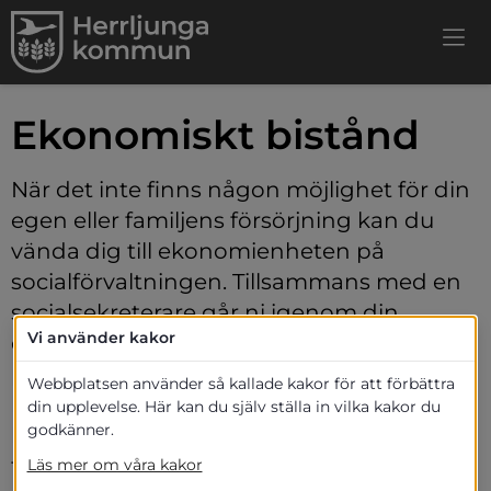
Ekonomiskt bistånd
När det inte finns någon möjlighet för din 
egen eller familjens försörjning kan du 
vända dig till ekonomienheten på 
socialförvaltningen. Tillsammans med en 
socialsekreterare går ni igenom din 
Vi använder kakor
ekonomi och planerar vilka lösningar som 
på sikt kan hjälpa dig och din familj. En 
Webbplatsen använder så kallade kakor för att förbättra
lösning kan vara att du får ekonomiskt 
din upplevelse. Här kan du själv ställa in vilka kakor du
godkänner.
bistånd (socialbidrag) tills du klarar 
försörjningen på egen hand igen.
Läs mer om våra kakor