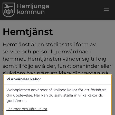
Hemtjänst
Hemtjänst är en stödinsats i form av 
service och personlig omvårdnad i 
hemmet. Hemtjänsten vänder sig till dig 
som till följd av ålder, funktionshinder eller 
sjukdom har svårt att klara din vardag på 
Vi använder kakor
egen hand eller till dig som vårdar en 
närstående. Beroende på hur just ditt 
Webbplatsen använder så kallade kakor för att förbättra
hjälpbehov ser ut kan hjälpen anpassas 
din upplevelse. Här kan du själv ställa in vilka kakor du
godkänner.
efter dina förutsättningar.
Läs mer om våra kakor
Vad kan du få hjälp med?