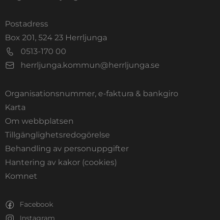
Postadress
Box 201, 524 23 Herrljunga
0513-170 00
herrljunga.kommun@herrljunga.se
Organisationsnummer, e-faktura & bankgiro
Länk till annan webbplats.
Karta
Om webbplatsen
Tillgänglighetsredogörelse
Behandling av personuppgifter
Hantering av kakor (cookies)
Länk till annan webbplats, öppnas i nytt fönste
Komnet
Facebook
Instagram