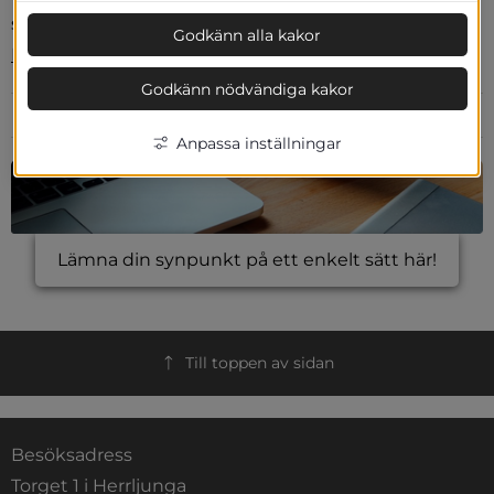
senast den 1 april. 
Godkänn alla kakor
Läs mer om priserna och nominera
Godkänn nödvändiga kakor
Uppdaterad:
2024-03-11
Anpassa inställningar
Lämna din synpunkt på ett enkelt sätt här!
Till toppen av sidan
Besöksadress
Torget 1 i Herrljunga