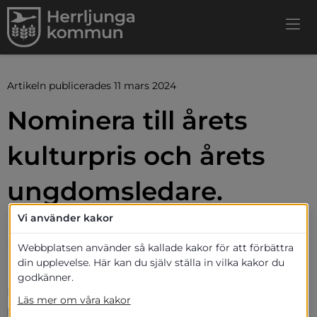
Artikeln publicerades 11 mars 2024
Nominera till årets 
kulturpris och årets 
ungdomsledare.
Vi använder kakor
Nu kan du nominera någon till årets 
kulturpris, och årets ungdomsledare i 
Webbplatsen använder så kallade kakor för att förbättra
din upplevelse. Här kan du själv ställa in vilka kakor du
Herrljunga.
godkänner.
Du kan även ansöka om att bli årets kultur- och 
Läs mer om våra kakor
konsthantverksstipendiat. Vi behöver din anmälan 