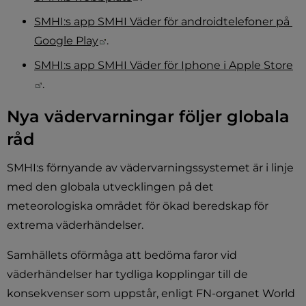
SMHI:s app SMHI Väder för androidtelefoner på 
Länk till annan webbplats.
Google Play
.
SMHI:s app SMHI Väder för Iphone i Apple Store
Länk till annan webbplats.
.
Nya vädervarningar följer globala 
råd
SMHI:s förnyande av vädervarningssystemet är i linje 
med den globala utvecklingen på det 
meteorologiska området för ökad beredskap för 
extrema väderhändelser.
Samhällets oförmåga att bedöma faror vid 
väderhändelser har tydliga kopplingar till de 
konsekvenser som uppstår, enligt FN-organet World 