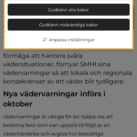
Godkänn alla kakor
Godkänn nödvändiga kakor
I oktober 2021 ersätts nuvarande varningsklasser med gul, orange och
röd varning, där röd är den allvarligaste varningsnivån.
Anpassa inställningar
För att öka allmänhetens och samhällets 
förmåga att hantera svåra 
vädersituationer, förnyar SMHI sina 
vädervarningar så att lokala och regionala 
konsekvenser av ett väder blir tydligare.
Nya vädervarningar införs i 
oktober
Vädervarningar är viktiga för att hjälpa oss att 
bedöma faror som kan uppstå till följd av en 
väderhändelse och avgöra hur besvärliga 