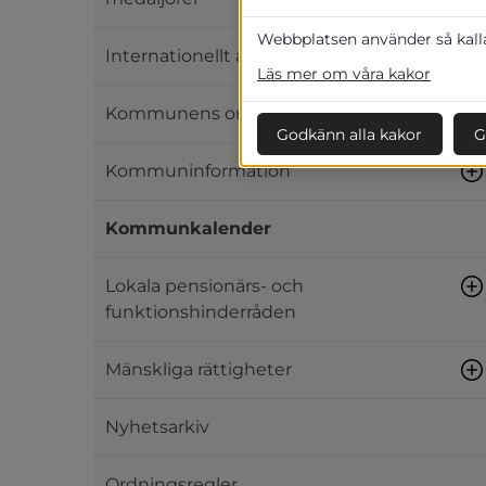
Webbplatsen använder så kallad
Internationellt arbete
Läs mer om våra kakor
Kommunens organisation
Godkänn alla kakor
G
Kommuninformation
Kommunkalender
Lokala pensionärs- och
funktionshinderråden
Mänskliga rättigheter
Nyhetsarkiv
Ordningsregler