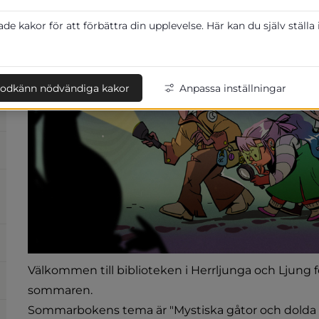
e kakor för att förbättra din upplevelse. Här kan du själv ställa
odkänn nödvändiga kakor
Anpassa inställningar
Välkommen till biblioteken i Herrljunga och Ljung fö
sommaren.
Sommarbokens tema är "Mystiska gåtor och dolda 