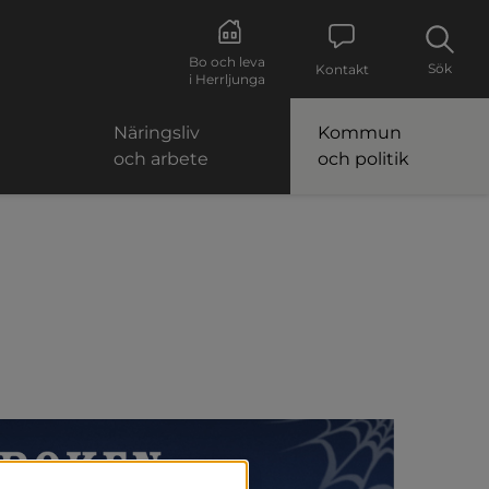
Bo och leva
Sök
Kontakt
i Herrljunga
Näringsliv
Kommun
och arbete
och politik