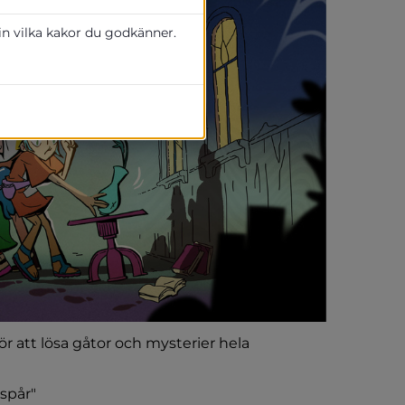
 in vilka kakor du godkänner.
r att lösa gåtor och mysterier hela 
spår"