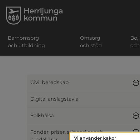
Barnomsorg
Omsorg
Bo,
och utbildning
och stöd
och
Civil beredskap
Digital anslagstavla
Folkhälsa
Fonder, priser, stipendier och
Vi använder kakor
medaljörer