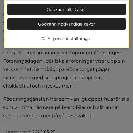
Festivalområdet i Herrljunga fylls med musik, smaker, 
Godkänn alla kakor
upplevelser och glädje! Stadsparken och området vid 
Sportcenter blir en pulserande plats med 
Godkänn nödvändiga kakor
familjeaktiviteter, marknad, mat från hela världen och 
Anpassa inställningar
flera scener med både lokala och välkända artister.
Längs Storgatan arrangerar Köpmannaföreningen 
Föreningsdagen , där lokala föreningar visar upp sin 
verksamhet. Samtidigt på Röda torget pågår 
Lionsdagen med scenprogram, hoppborg, 
chokladhjul och mycket mer.
Räddningstjänsten har som vanligt öppet hus för alla 
som vill titta närmare på brandbilar och allt annat 
spännande. Läs mer på vår
 festivalsida
Uppdaterad:
2026-05-25