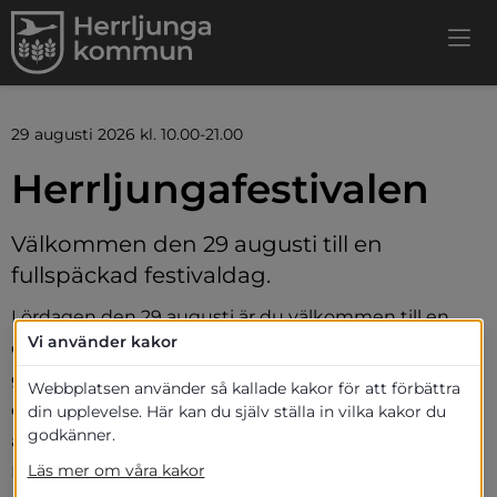
29 augusti 2026 kl. 10.00-21.00
Herrljungafestivalen
Välkommen den 29 augusti till en 
fullspäckad festivaldag.
Lördagen den 29 augusti är du välkommen till en 
Vi använder kakor
dag fylld med musik, roliga aktiviteter och 
gemenskap mitt i hjärtat av Herrljunga. En 
Webbplatsen använder så kallade kakor för att förbättra
oförglömlig upplevelse för alla åldrar – missa inte 
din upplevelse. Här kan du själv ställa in vilka kakor du
godkänner.
årets höjdpunkt! Här är lite av vad som väntar under 
Läs mer om våra kakor
Herrljungafestivalen 2026: