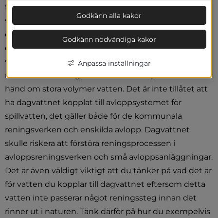
tas upp av växter. När vi bygger hus, parkeringar och 
Godkänn alla kakor
vägar hindrar vi vattnet från att rinna ner i marken 
och vi kan få problem med exempelvis 
Godkänn nödvändiga kakor
översvämningar. För att förhindra att detta sker leds 
vattnet bort på olika sätt. Det är viktigt att systemet 
Anpassa inställningar
man leder bort dagvattnet med är anpassat för att ta 
hand om stora volymer vatten. Det är inte tillåtet att 
ha dagvattnet kopplat till avloppsystemet för 
spillvatten, det gäller både för de kommunala 
reningsverken och enskilda avlopp. Dagvattnet 
skulle riskera att förstöra reningsprocessen i 
avloppsreningsverken och små avloppsanläggningar. 
Det är även väldigt viktigt att du tänker på vad det är 
för vatten du kopplar till dagvattnet eftersom detta 
vatten inte passerar något reningssteg innan det 
rinner ut i naturen. Tänk därför på hur du exempelvis 