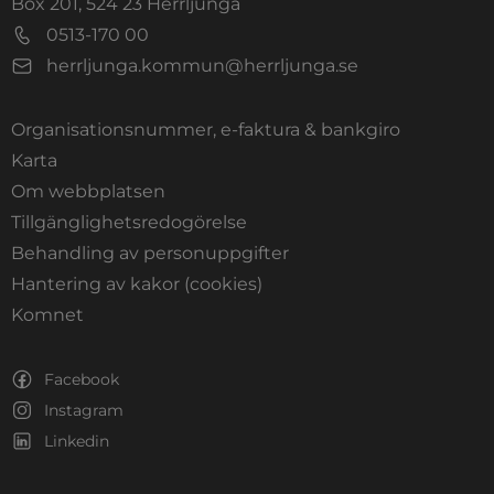
Box 201, 524 23 Herrljunga
0513-170 00
herrljunga.kommun@herrljunga.se
Organisationsnummer, e-faktura & bankgiro
Länk till annan webbplats.
Karta
Om webbplatsen
Tillgänglighetsredogörelse
Behandling av personuppgifter
Hantering av kakor (cookies)
Länk till annan webbplats, öppnas i nytt fönste
Komnet
Facebook
Instagram
Linkedin