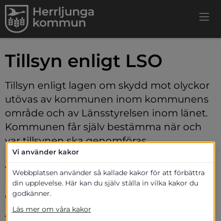
Tillsyn enligt LSO
Tillsyn enligt lagen om skydd mot olyckor 
utövas av kommunen inom kommunens 
område och av Länsstyrelsen inom länet. 
Kommunen får själv bestämma när och 
var tillsynen ska genomföras. 
Vi använder kakor
Räddningstjänsten upprättar inför varje 
verksamhetsår en plan som redogör för 
Webbplatsen använder så kallade kakor för att förbättra
ats.
hur tillsynsverksamheten planerats under 
din upplevelse. Här kan du själv ställa in vilka kakor du
godkänner.
det kommande året.
Läs mer om våra kakor
Ägare eller nyttjanderättshavare ska i skälig 