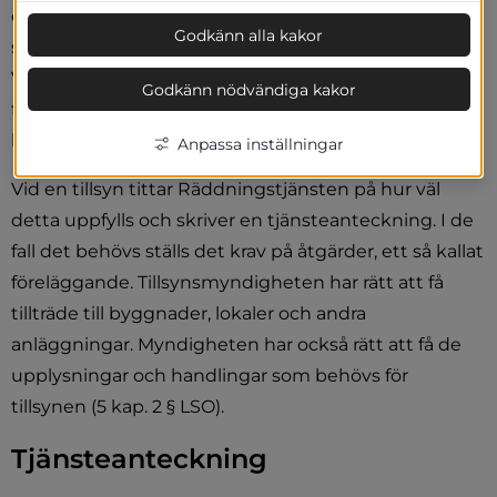
omfattning hålla utrustning för släckning av brand 
Godkänn alla kakor
samt för livräddning vid brand eller annan olycka. 
Vidare ska denna också vidta de åtgärder som krävs 
Godkänn nödvändiga kakor
för att förebygga brand och för att hindra eller 
begränsa skador till följd av brand (2 kap. 2 § LSO ).
Anpassa inställningar
Vid en tillsyn tittar Räddningstjänsten på hur väl 
detta uppfylls och skriver en tjänsteanteckning. I de 
fall det behövs ställs det krav på åtgärder, ett så kallat 
föreläggande. Tillsynsmyndigheten har rätt att få 
tillträde till byggnader, lokaler och andra 
anläggningar. Myndigheten har också rätt att få de 
upplysningar och handlingar som behövs för 
tillsynen (5 kap. 2 § LSO).
Tjänsteanteckning