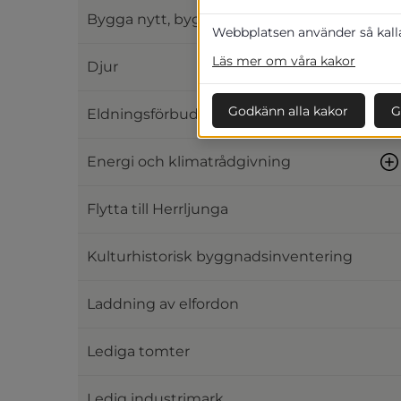
Bygga nytt, bygga om och bygga till
Webbplatsen använder så kallad
Läs mer om våra kakor
Djur
Godkänn alla kakor
G
Eldningsförbud och eldning utomhus
Energi och klimatrådgivning
Flytta till Herrljunga
Kulturhistorisk byggnadsinventering
Laddning av elfordon
Lediga tomter
Ledig industrimark