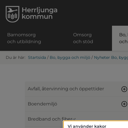
Barnomsorg
Omsorg
Bo,
och utbildning
och stöd
och
Startsida
/
Bo, bygga och miljö
/
Nyheter Bo, byg
Avfall, återvinning och öppettider
Boendemiljö
Länk till annan webbpl
Bredband och fiber
Vi använder kakor