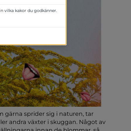
 in vilka kakor du godkänner.
 gärna sprider sig i naturen, tar 
r andra växter i skuggan. Något av 
tällningarna innan de blommar, så 