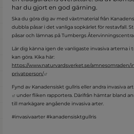
har du gjort en god gärning.
Ska du göra dig av med växtmaterial från Kanadensi
dubbla påsar i det vanliga sopkärlet för restavfall.
påsar och lämnas på Tumbergs Återvinningscentral
Lär dig känna igen de vanligaste invasiva arterna i t
kan göra. Kika här:
https://www.naturvardsverket.se/amnesomraden/in
Länk till annan webbplats.
privatperson/
Fynd av Kanadensiskt gullris eller andra invasiva arter
Länk till annan webbplats.
 under fliken rapportera. Därifrån hämtar bland an
till markägare angående invasiva arter.
#invasivaarter #kanadensisktgullris