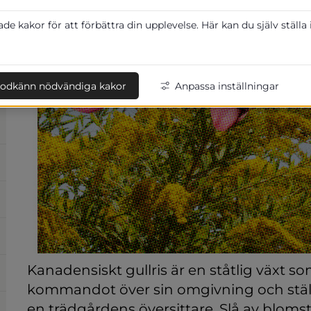
e kakor för att förbättra din upplevelse. Här kan du själv ställa
odkänn nödvändiga kakor
Anpassa inställningar
Kanadensiskt gullris är en ståtlig växt som
kommandot över sin omgivning och ställe
en trädgårdens översittare. Slå av bloms