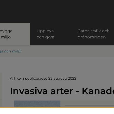
 bygga
Uppleva
Gator, trafik och
 miljö
och göra
grönområden
ga och miljö
Artikeln publicerades 23 augusti 2022
Invasiva arter - Kanad
ats.