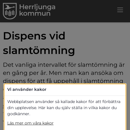
Dispens vid 
slamtömning
Det vanliga intervallet för slamtömning är 
en gång per år. Men man kan ansöka om 
dispens för att få uppehåll i slamtömning 
eller tömning mer sällan. Blanketter för 
Vi använder kakor
ansökan och anmälan finns i kommunens 
Webbplatsen använder så kallade kakor för att förbättra
Länk till annan webbpla
digitala självservice
 och vid ytterligare 
din upplevelse. Här kan du själv ställa in vilka kakor du
frågor gällande dispenser är du varmt 
godkänner.
välkommen att kontakta miljöenheten via 
Läs mer om våra kakor
kommunens växel.