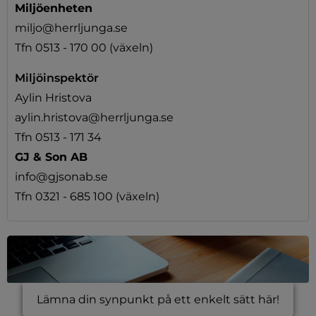
Miljöenheten
miljo@herrljunga.se
Tfn 0513 - 170 00
(växeln)
Miljöinspektör
Aylin Hristova
aylin.hristova@herrljunga.se
Tfn 0513 - 171 34
GJ & Son AB
info@gjsonab.se
Tfn 0321 - 685 100
(växeln)
Lämna din synpunkt på ett enkelt sätt här!