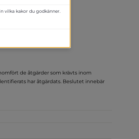
Skolinspektionen att 
as.
 in vilka kakor du godkänner.
mfört de åtgärder som krävts inom 
ntifierats har åtgärdats. Beslutet innebär 