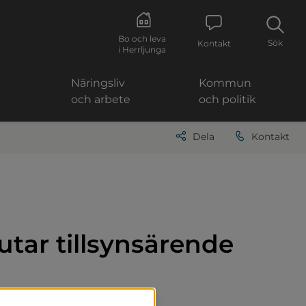
Bo och leva
Sök
Kontakt
i Herrljunga
Näringsliv
Kommun
och arbete
och politik
Dela
Kontakt
tar tillsynsärende 