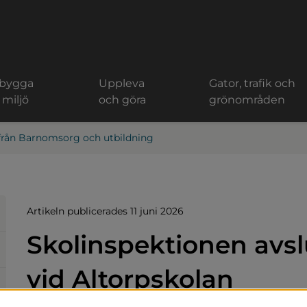
 bygga
Uppleva
Gator, trafik och
 miljö
och göra
grönområden
från Barnomsorg och utbildning
Artikeln publicerades 11 juni 2026
Skolinspektionen avslu
vid Altorpskolan