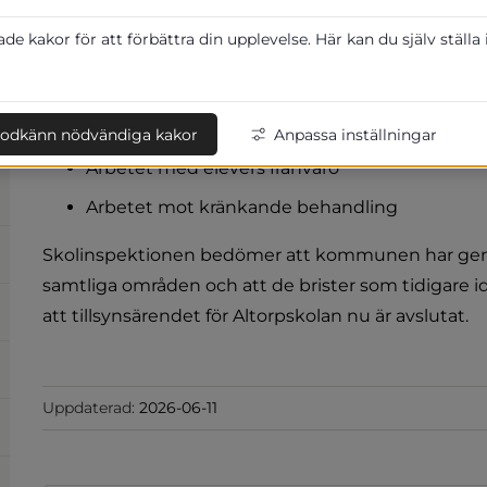
Herrljunga kommun har fått besked från 
tillsynsärendet för Altorpskolan nu avslut
e kakor för att förbättra din upplevelse. Här kan du själv ställa
Tillsynen har omfattat tre områden:
Särskilt stöd och åtgärdsprogram
odkänn nödvändiga kakor
Anpassa inställningar
Arbetet med elevers frånvaro
Arbetet mot kränkande behandling
Skolinspektionen bedömer att kommunen har geno
samtliga områden och att de brister som tidigare ide
att tillsynsärendet för Altorpskolan nu är avslutat.
Uppdaterad:
2026-06-11