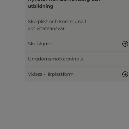
utbildning
Skolplikt och kommunalt
aktivitetsansvar
Skolskjuts
Länk till annan webb
Ungdomsmottagning
Vklass - lärplattform