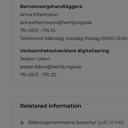
Barnomsorgshandläggare
Anna Efraimsson
anna.efraimsson@herrljunga.se
Tfn 0513 - 174 10
Telefontid: Måndag, torsdag-fredag 09:00-12:00.
Verksamhetsutvecklare digitalisering
Jesper Lidevi
jesper.lidevi@herrljunga.se
Tfn 0513 - 170 20
Relaterad information
Bildningsnämndens broschyr
(pdf, 1.5 MB)