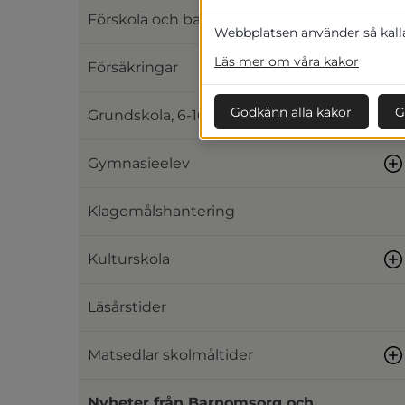
Förskola och barnomsorg, 0-5 år
Webbplatsen använder så kallad
Läs mer om våra kakor
Försäkringar
Godkänn alla kakor
G
Grundskola, 6-16 år
Gymnasieelev
Klagomålshantering
Kulturskola
Läsårstider
Matsedlar skolmåltider
Nyheter från Barnomsorg och