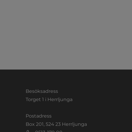
Besöksadress
Torget 1 i Herrljunga
Postadress
Box 201, 524 23 Herrljunga