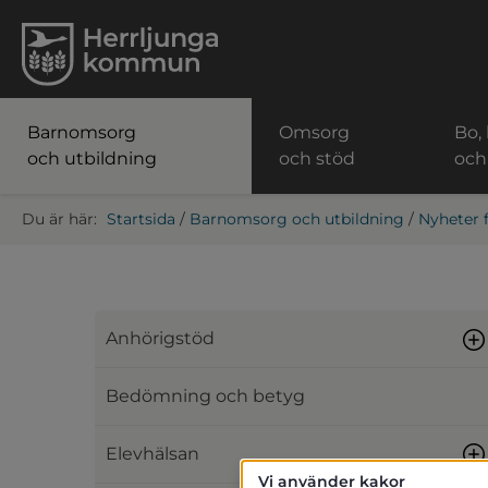
Barnomsorg
Omsorg
Bo,
och utbildning
och stöd
och
Startsida
/
Barnomsorg och utbildning
/
Nyheter 
Anhörigstöd
Bedömning och betyg
Elevhälsan
Vi använder kakor