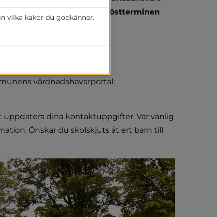
som önskar skolskjuts till höstterminen 
 in vilka kakor du godkänner.
Ansökan görs via kommunens e-tjänst för ansökan om skolskjuts: 
Ditt beslut kommer sedan finnas tillgängligt i kommunens vårdnadshavarportal: 
 uppdatera dina kontaktuppgifter. Var vänlig 
mation. Önskar du skolskjuts åt ert barn till 