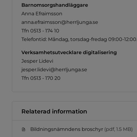
Barnomsorgshandläggare
Anna Efraimsson
anna.efraimsson@herrljunga.se
Tfn 0513 - 174 10
Telefontid: Måndag, torsdag-fredag 09:00-12:00.
Verksamhetsutvecklare digitalisering
Jesper Lidevi
jesper.lidevi@herrljunga.se
Tfn 0513 - 170 20
Relaterad information
Bildningsnämndens broschyr
(pdf, 1.5 MB)