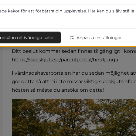
ansöka om skolskjuts inför läsåret 2024-2025. 
Alla 
e kakor för att förbättra din upplevelse. Här kan du själv ställa
2024 måste ansöka om detta. 
odkänn nödvändiga kakor
Anpassa inställningar
skolskjuts.se/applicationportal/sv/herrljunga/
https://skolskjuts.se/parentportal/herrljunga
I vårdnadshavarportalen har du sedan möjlighet att
gör detta så att ni inte missar viktig skolskjutsinfor
hösten så måste du ansöka om detta!