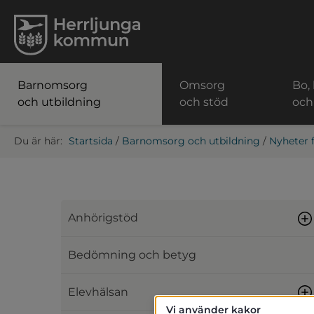
Barnomsorg
Omsorg
Bo,
och utbildning
och stöd
och
Startsida
/
Barnomsorg och utbildning
/
Nyheter 
Anhörigstöd
Bedömning och betyg
Elevhälsan
Vi använder kakor