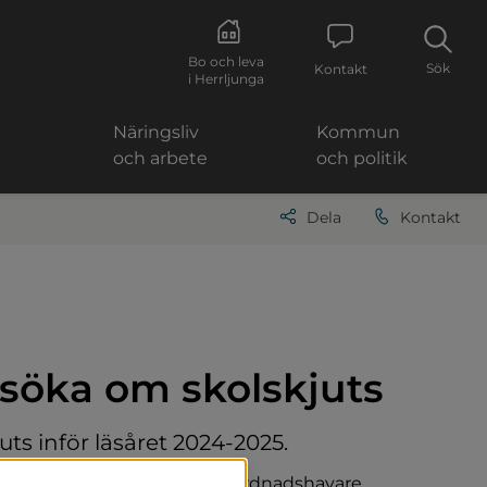
Bo och leva
Sök
Kontakt
i Herrljunga
Näringsliv
Kommun
och arbete
och politik
Dela
Kontakt
söka om skolskjuts
ts inför läsåret 2024-2025.
ch turer, behöver du som vårdnadshavare 