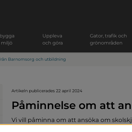
 bygga
Uppleva
Gator, trafik och
 miljö
och göra
grönområden
från Barnomsorg och utbildning
Artikeln publicerades 22 april 2024
Påminnelse om att an
Vi vill påminna om att ansöka om skolskju
För att kommunen ska kunna planera skolbussar o