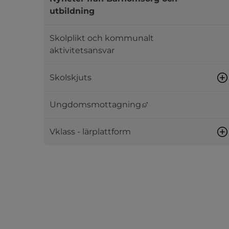
utbildning
Skolplikt och kommunalt
aktivitetsansvar
Skolskjuts
Länk till annan webb
Ungdomsmottagning
Vklass - lärplattform