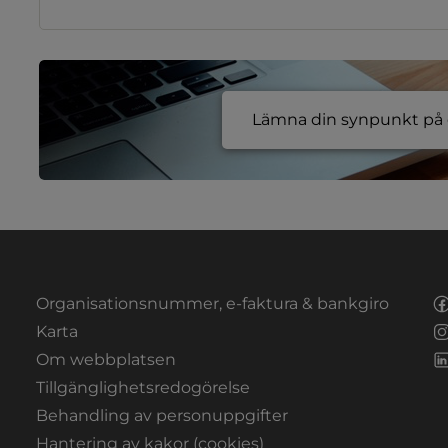
Lämna din synpunkt på e
Organisationsnummer, e-faktura & bankgiro
Länk till annan webbplats.
Karta
Om webbplatsen
Tillgänglighetsredogörelse
Behandling av personuppgifter
Hantering av kakor (cookies)