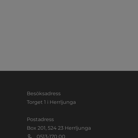
Besöksadress
Torget 1 i Herrljunga
Postadress
Box 201, 524 23 Herrljunga
0513-170 00