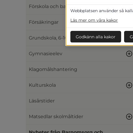
Förskola och barnomsorg, 0-5 år
Webbplatsen använder så kallad
Läs mer om våra kakor
Försäkringar
Godkänn alla kakor
G
Grundskola, 6-16 år
Gymnasieelev
Klagomålshantering
Kulturskola
Läsårstider
Matsedlar skolmåltider
Nyheter från Barnomsorg och