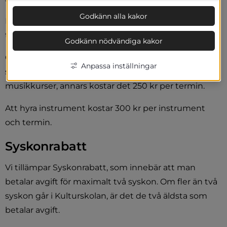
Godkänn alla kakor
Elev 25 år eller äldre betalar 1500 kr per kurs och 
termin.
Godkänn nödvändiga kakor
Orkesterspel och  Körsång är gratis om man 
Anpassa inställningar
samtidigt går någon annan av Kulturskolans 
musikkurser, annars kostar det 250 kr per termin.
Att hyra instrument kostar 300 kr per instrument 
och termin.
Syskonrabatt
Vi tillämpar Syskonrabatt, som innebär att man 
betalar avgift för maximalt två syskon. Om fler än två 
syskon går i Kulturskolan, är det de två äldsta som 
betalar avgift.