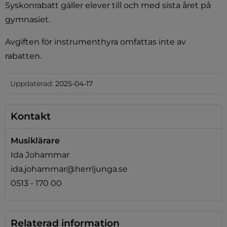
Syskonrabatt gäller elever till och med sista året på 
gymnasiet.
Avgiften för instrumenthyra omfattas inte av 
rabatten.
Uppdaterad:
2025-04-17
Kontakt
Musiklärare
plats, öppnas i nytt fönster.
Ida Johammar
ida.johammar@herrljunga.se
0513 - 170 00
Relaterad information