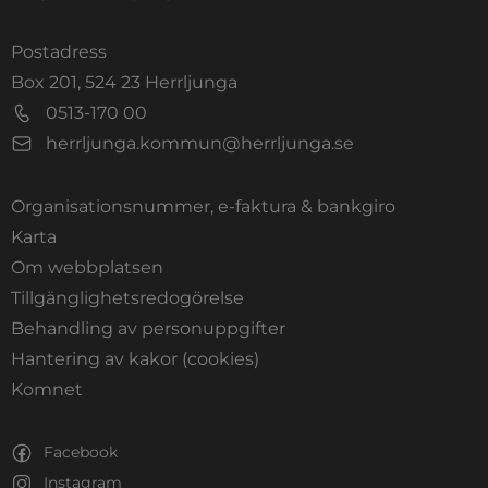
Postadress
Box 201, 524 23 Herrljunga
0513-170 00
herrljunga.kommun@herrljunga.se
Organisationsnummer, e-faktura & bankgiro
Länk till annan webbplats.
Karta
Om webbplatsen
Tillgänglighetsredogörelse
Behandling av personuppgifter
Hantering av kakor (cookies)
Länk till annan webbplats, öppnas i nytt fönste
Komnet
Facebook
Instagram