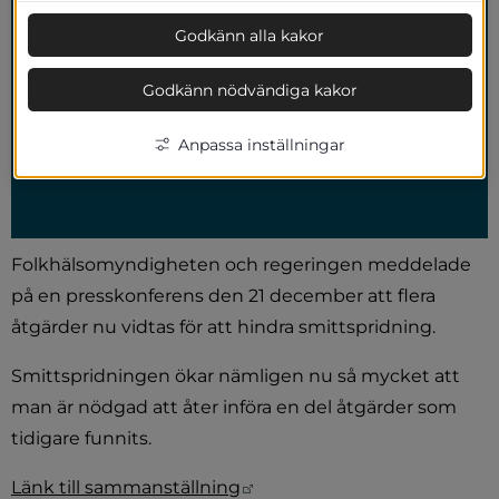
Godkänn alla kakor
Godkänn nödvändiga kakor
Anpassa inställningar
Folkhälsomyndigheten och regeringen meddelade 
på en presskonferens den 21 december att flera 
åtgärder nu vidtas för att hindra smittspridning.
Smittspridningen ökar nämligen nu så mycket att 
man är nödgad att åter införa en del åtgärder som 
tidigare funnits.
Länk till annan webbplats.
Länk till sammanställning