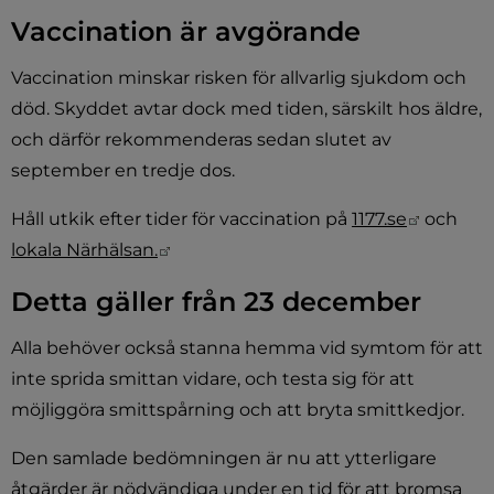
Vaccination är avgörande
Vaccination minskar risken för allvarlig sjukdom och 
död. Skyddet avtar dock med tiden, särskilt hos äldre, 
och därför rekommenderas sedan slutet av 
september en tredje dos.
Länk til
Håll utkik efter tider för vaccination på 
1177.se
 och 
Länk till annan webbplats.
lokala Närhälsan.
Detta gäller från 23 december
Alla behöver också stanna hemma vid symtom för att 
inte sprida smittan vidare, och testa sig för att 
möjliggöra smittspårning och att bryta smittkedjor.
Den samlade bedömningen är nu att ytterligare 
åtgärder är nödvändiga under en tid för att bromsa 