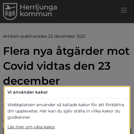
Artikeln publicerades 22 december 2021
Flera nya åtgärder mot 
Covid vidtas den 23 
december
Vi använder kakor
Den 21 december meddelade regeringen 
att nya rekommendationer och 
Webbplatsen använder så kallade kakor för att förbättra
din upplevelse. Här kan du själv ställa in vilka kakor du
restriktioner införs från och med 23 
godkänner.
december fram till 31 januari nästa år.
Läs mer om våra kakor