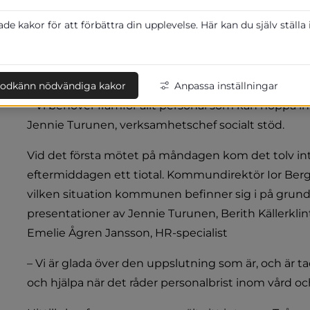
förvaltning
e kakor för att förbättra din upplevelse. Här kan du själv ställa
På måndagen hölls två informationsmöten 
Herrljunga kommun som kan tänka sig att 
förvaltning.
odkänn nödvändiga kakor
Anpassa inställningar
– Vi behöver framför allt personal som kan hoppa in
Jennie Turunen, verksamhetschef socialt stöd.
Vid det första mötet på måndagen kom det tolv intr
eftermiddagen ett tiotal. Kommundirektör Ior Ber
vilken situation kommunen befinner sig i på grund a
presentationer av Jennie Turunen, Berith Källerklin
Emelie Ågren Jansson, HR-specialist
– Vi är glada över den uppslutning som är, och är t
och hjälpa när det råder personalbrist inom vård o