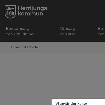
Barnomsorg
Omsorg
Bo,
och utbildning
och stöd
och
Startsida
Vi använder kakor