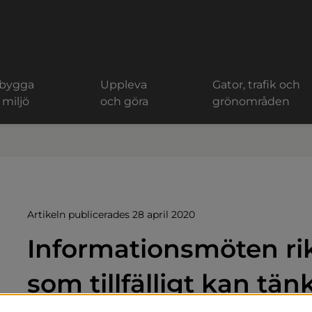
 bygga
Uppleva
Gator, trafik och
 miljö
och göra
grönområden
Artikeln publicerades 28 april 2020
Informationsmöten rikt
som tillfälligt kan tän