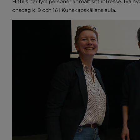
Hittills har fyra personer anmält sitt intresse. Två
onsdag kl 9 och 16 i Kunskapskällans aula.