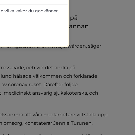
 in vilka kakor du godkänner.
riktade till anställda på 
tillfälligt jobba inom annan 
 i hemtjänsten eller hemsjukvården, säger 
esserade, och vid det andra på 
glund hälsade välkommen och förklarade 
v coronaviruset. Därefter följde 
t, medicinskt ansvarig sjuksköterska, och 
acksamma att våra medarbetare vill ställa upp 
ch omsorg, konstaterar Jennie Turunen.