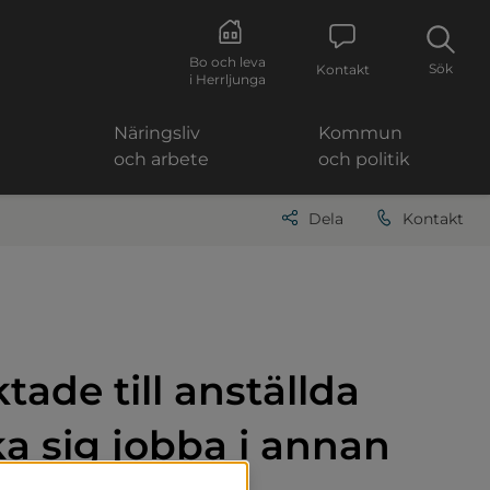
Bo och leva
Sök
Kontakt
i Herrljunga
Näringsliv
Kommun
och arbete
och politik
Dela
Kontakt
ade till anställda 
ka sig jobba i annan 