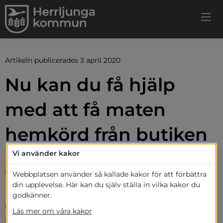
Artikeln publicerades 3 april 2020
Nu kan du få hjälp 
med att få maten 
hemkörd från butiken
Vi använder kakor
Nu ska de som behöver assistans med att 
få mat hemkörd få sådan hjälp.
Webbplatsen använder så kallade kakor för att förbättra
din upplevelse. Här kan du själv ställa in vilka kakor du
Det kommer att ske med hjälp av Frivillig 
godkänner.
resursgrupp, FRG, som är en grupp som består 
Läs mer om våra kakor
räddningstjänsten och kommunen vid större 