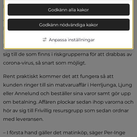
händelser, samt lokala idrottsföreningar.
Godkänn alla kakor
– Vi har haft kontakt med ett antal föreningar och 
Godkänn nödvändiga kakor
kommer att ha ett möte med dem, säger Per-Inge 
Bengtsson, ansvarig för Frivillig resursgrupp. Vi 
Anpassa inställningar
hoppas komma i gång med denna service, som riktar 
sig till de som finns i riskgrupperna för att drabbas av 
corona-virus, så snart som möjligt.
Rent praktiskt kommer det att fungera så att 
kunden ringer till sin matvaruaffär i Herrljunga, Ljung 
eller Annelund och beställer sina varor samt gör upp 
om betalning. Affären plockar sedan ihop varorna och 
hör av sig till Frivillig resursgrupp som sedan ordnar 
med leveransen.
– I första hand gäller det matinköp, säger Per-Inge 