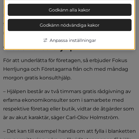
Herrljunga är inget undantag, säger Carl-Olov 
Godkänn alla kakor
Holmström, näringslivschef. Marknaden har 
förändrats från den ena dagen till den andra och 
Godkänn nödvändiga kakor
många är förtvivlade och vet inte vad de ska göra.
Anpassa inställningar
Gratis konsulthjälp
För att underlätta för företagen, så erbjuder Fokus 
Herrljunga och Företagarna från och med måndag 
morgon gratis konsulthjälp.
– Hjälpen består av två timmars gratis rådgivning av 
erfarna ekonomikonsulter som i samarbete med 
respektive företag eller butik, vidtar de åtgärder som 
är av akut karaktär, säger Carl-Olov Holmström.
– Det kan till exempel handla om att fylla i blanketten 