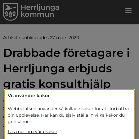
Artikeln publicerades 27 mars 2020
Drabbade företagare i 
Herrljunga erbjuds 
gratis konsulthjälp
Vi använder kakor
Arbetet med att hjälpa kommunens 
småföretagare och butiker i fortsätter nu 
Webbplatsen använder så kallade kakor för att förbättra
din upplevelse. Här kan du själv ställa in vilka kakor du
genom att inrätta ett konkret stöd i form 
godkänner.
av konsulthjälp.
Läs mer om våra kakor
– Coronaviruset drabbar skoningslöst och företagen i 