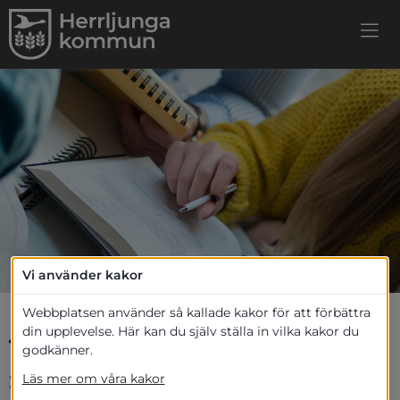
Vi använder kakor
Webbplatsen använder så kallade kakor för att förbättra
Jobba, praktisera eller 
din upplevelse. Här kan du själv ställa in vilka kakor du
godkänner.
studera
Läs mer om våra kakor