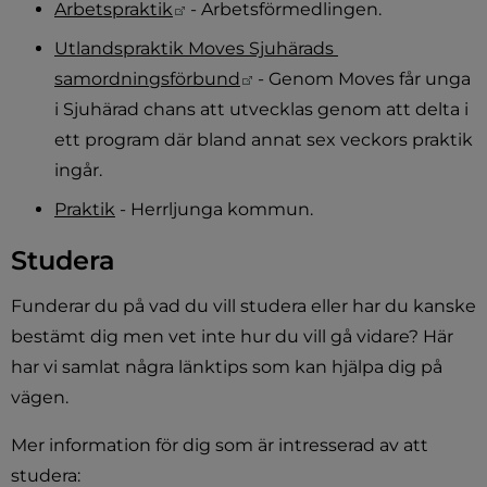
Länk till annan webbplats.
Arbetspraktik
 - Arbetsförmedlingen.
Utlandspraktik Moves Sjuhärads 
Länk till annan webbplats.
samordningsförbund
 - Genom Moves får unga 
i Sjuhärad chans att utvecklas genom att delta i 
ett program där bland annat sex veckors praktik 
ingår.
Praktik
 - Herrljunga kommun.
Studera
Funderar du på vad du vill studera eller har du kanske 
bestämt dig men vet inte hur du vill gå vidare? Här 
har vi samlat några länktips som kan hjälpa dig på 
vägen.
Mer information för dig som är intresserad av att 
studera: