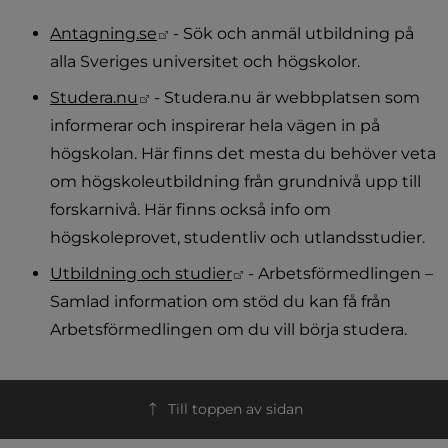
Länk till annan webbplats.
Antagning.se
 - Sök och anmäl utbildning på 
alla Sveriges universitet och högskolor.
Länk till annan webbplats.
Studera.nu
 - Studera.nu är webbplatsen som 
informerar och inspirerar hela vägen in på 
högskolan. Här finns det mesta du behöver veta 
om högskoleutbildning från grundnivå upp till 
forskarnivå. Här finns också info om 
högskoleprovet, studentliv och utlandsstudier.
Länk till annan webbplats
Utbildning och studier
 - Arbetsförmedlingen – 
Samlad information om stöd du kan få från 
Arbetsförmedlingen om du vill börja studera.
Till toppen av sidan