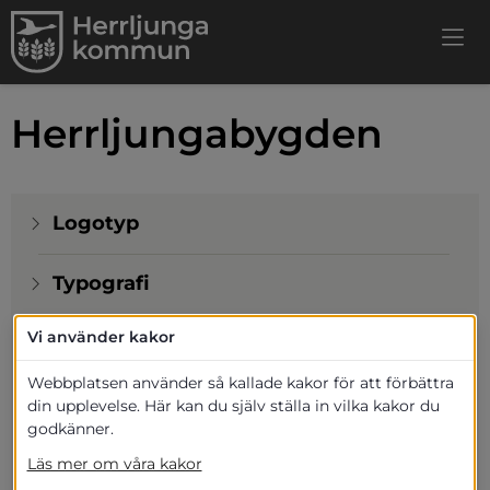
Herrljungabygden
Logotyp
Typografi
Vi använder kakor
Färger
Webbplatsen använder så kallade kakor för att förbättra
Foton
din upplevelse. Här kan du själv ställa in vilka kakor du
godkänner.
Illustrationer, infografik, grafer och
Läs mer om våra kakor