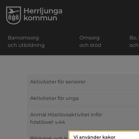
Barnomsorg
Omsorg
Bo,
och utbildning
och stöd
och
Aktiviteter för seniorer
Aktiviteter för unga
Anmäl Höstlovsaktivitet inför
höstlovet v.44
Vi använder kakor
Bibliotek och kultur