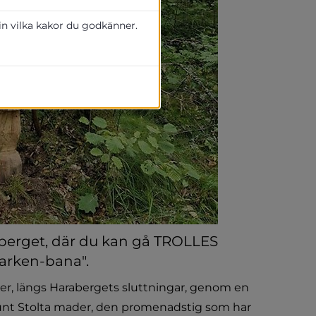
 in vilka kakor du godkänner.
berget, där du kan gå TROLLES 
rken-bana". 
er, längs Harabergets sluttningar, genom en 
unt Stolta mader, den promenadstig som har 