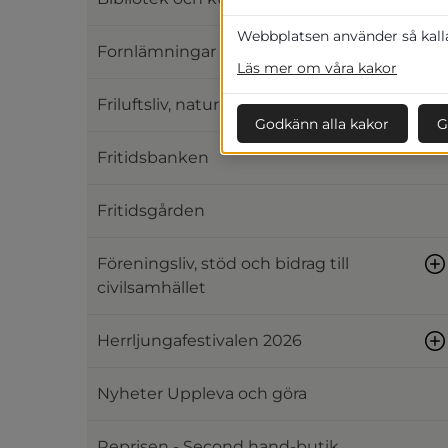
Webbplatsen använder så kallad
Fornlämningar och hembygd
Läs mer om våra kakor
Friluftsliv, natur, bad och vandring
Godkänn alla kakor
G
Fritidsbanken
Fritidsgården
Föreningsliv, stöd och bidrag till
civilsamhället
Herrljungafestivalen 2026
Nyheter Uppleva och göra
Reprisen - Second hand-butik