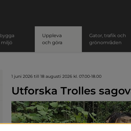
 bygga
Uppleva
Gator, trafik och
 miljö
och göra
grönområden
1 juni 2026 till 18 augusti 2026 kl. 07.00-18.00
Utforska Trolles sago