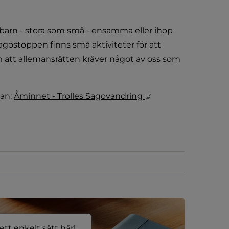
barn - stora som små - ensamma eller ihop 
gostoppen finns små aktiviteter för att 
t allemansrätten kräver något av oss som 
Länk till annan web
an: 
Åminnet - Trolles Sagovandring 
tt enkelt sätt här!