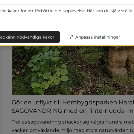
e kakor för att förbättra din upplevelse. Här kan du själv ställa
odkänn nödvändiga kakor
Anpassa inställningar
Gör en utflykt till Hembygdsparken Hara
SAGOVANDRING med en "inte-nudda-ma
Trolles sagovandring sträcker sig några hundra met
vacker, omväxlande miljö med stora naturvärden r