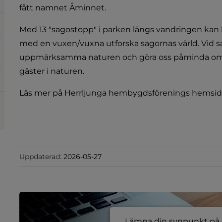
fått namnet Åminnet.
Med 13 "sagostopp" i parken längs vandringen kan 
med en vuxen/vuxna utforska sagornas värld. Vid sa
uppmärksamma naturen och göra oss påminda om at
gäster i naturen.
Läs mer på Herrljunga hembygdsförenings hemsid
Uppdaterad:
2026-05-27
Lämna din synpunkt på e