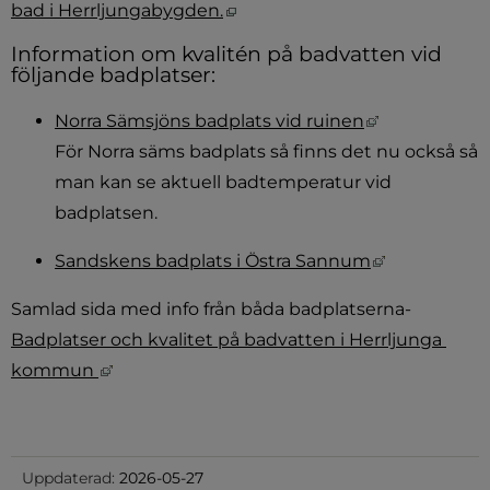
Öppnas i nytt fönster.
bad i Herrljungabygden.
Information om kvalitén på badvatten vid 
följande badplatser:
Länk till ann
Norra Sämsjöns badplats vid ruinen
För Norra säms badplats så finns det nu också så 
man kan se aktuell badtemperatur vid 
badplatsen.
Länk till an
Sandskens badplats i Östra Sannum
Samlad sida med info från båda badplatserna- 
Badplatser och kvalitet på badvatten i Herrljunga 
Länk till annan webbplats, öppnas i nytt fön
kommun 
Uppdaterad:
2026-05-27