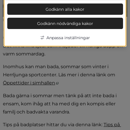
Godkänn alla kakor
Badbrygga, Norra Säms badplats
Godkänn nödvändiga kakor
I Herrljungabygden finns möjligheten att bada både 
ute och inomhus.
Anpassa inställningar
Det finns fina sjöar som inbjuder till härliga dopp en 
varm sommardag.
Inomhus kan man bada, sommar som vinter i 
Herrljunga sportcenter. Läs mer i denna länk om 
Öppnas i nytt fönster.
Öppettider i simhallen
Bada gärna i sommar men tänk på att inte bada i 
ensam, kom ihåg att ha med dig en kompis eller 
familj och badvakta varandra.
Tips på badplatser hittar du via denna länk: 
Tips på 