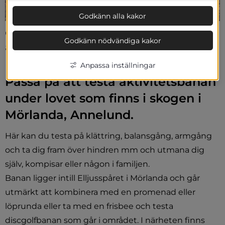
Godkänn alla kakor
Gör en utflykt på lovet till 
Godkänn nödvändiga kakor
aktivitetsbanan/motorikbanan vid 
Mörlanda.
Anpassa inställningar
Passa på att testa aktivitetsbanan 
under lovet som finns i skogen i 
Mörlanda, Annelund.
Här kan du testa på klättring, balansgång, armgång 
och ta dig fram över hindren mm och utmana dig 
själv, kompisar eller någon i familjen.
Banan ligger intill Elljusspåret i Mörlanda och går 
utmärkt att kombinera med en promenad eller 
löprunda eller ta med en frisbee och testa 
discgolfbanan som går i området. I närheten finns 