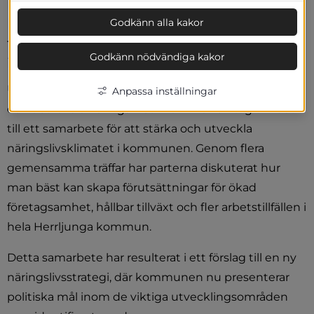
mål och konkreta insatser ska strategin 
bidra till ett bättre företagsklimat, hållbar 
Godkänn alla kakor
tillväxt och fler möjligheter för företag och 
Godkänn nödvändiga kakor
invånare i kommunen.
Under våren 2026 har Herrljunga kommuns politiker 
Anpassa inställningar
och det lokala näringslivet i kommunen tagit initiativ 
till ett samarbete för att stärka och utveckla 
näringslivsklimatet i kommunen. Genom flera 
gemensamma träffar har parterna diskuterat hur 
man bäst kan skapa förutsättningar för ökad 
företagsamhet, hållbar tillväxt och fler arbetstillfällen i 
hela Herrljunga kommun.
Detta samarbete har resulterat i ett förslag till en ny 
näringslivsstrategi, där kommunen nu presenterar 
politiska mål inom de viktiga utvecklingsområden 