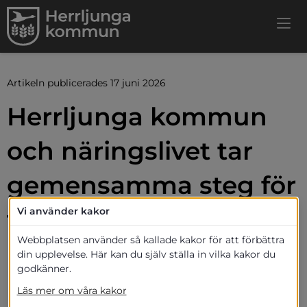
Artikeln publicerades 17 juni 2026
Herrljunga kommun 
och näringslivet tar 
gemensamma steg för 
tillväxt
Vi använder kakor
Webbplatsen använder så kallade kakor för att förbättra
Herrljunga kommun och det lokala 
din upplevelse. Här kan du själv ställa in vilka kakor du
godkänner.
näringslivet stärker samarbetet genom en 
ny näringslivsstrategi. Med gemensamma 
Läs mer om våra kakor