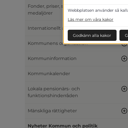
Fonder, priser, stipendier och
Webbplatsen använder så kallad
medaljörer
Läs mer om våra kakor
Internationellt arbete
Godkänn alla kakor
G
Kommunens organisation
Kommuninformation
Kommunkalender
Lokala pensionärs- och
funktionshinderråden
Mänskliga rättigheter
Nyheter Kommun och politik