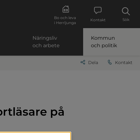
Bo och leva
Sök
Kontakt
i Herrljunga
Näringsliv
Kommun
och arbete
och politik
Dela
Kontakt
rtläsare på 