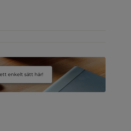
änk till annan webbplats.
tt enkelt sätt här!