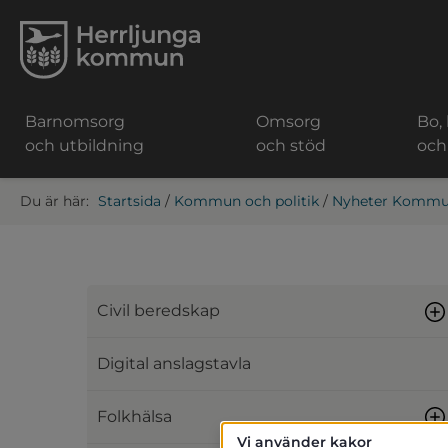
Barnomsorg
Omsorg
Bo,
och utbildning
och stöd
och
Startsida
/
Kommun och politik
/
Nyheter Kommun
Civil beredskap
Digital anslagstavla
Folkhälsa
Vi använder kakor