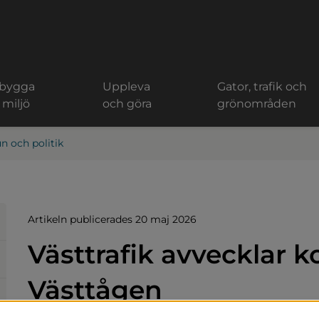
 bygga
Uppleva
Gator, trafik och
 miljö
och göra
grönområden
 och politik
Artikeln publicerades 20 maj 2026
Västtrafik avvecklar ko
Västtågen