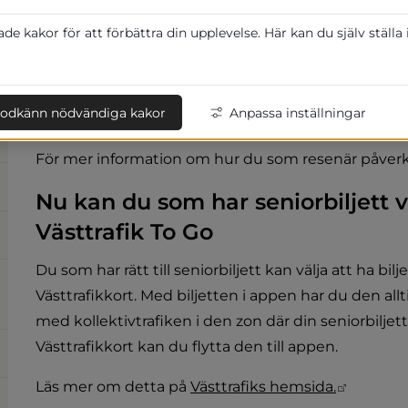
Från och med den 25 maj 2026 börjar Väs
på Västtågen.
e kakor för att förbättra din upplevelse. Här kan du själv ställa
Seniorbiljetter på Västtrafikkort kommer fortsatt at
som använder kontoladdning behöver däremot köpa 
odkänn nödvändiga kakor
Anpassa inställningar
To Go eller med bankkort ombord.
För mer information om hur du som resenär påverka
Nu kan du som har seniorbiljett vä
Västtrafik To Go
Du som har rätt till seniorbiljett kan välja att ha bilj
Västtrafikkort. Med biljetten i appen har du den allt
med kollektivtrafiken i den zon där din seniorbiljett 
Västtrafikkort kan du flytta den till appen.
Länk til
Läs mer om detta på 
Västtrafiks hemsida.