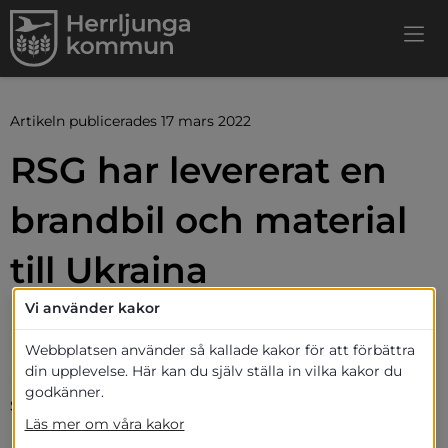
Artikeln publicerades 17 mars 2022
RSG har levererat en 
brandbil och material 
till Ukraina
Vi använder kakor
Räddningstjänsten Storgöteborg (RSG) 
har, tillsammans med 
Webbplatsen använder så kallade kakor för att förbättra
din upplevelse. Här kan du själv ställa in vilka kakor du
räddningstjänsterna inom RäddsamVG, 
godkänner.
samlat ihop och levererat material till 
Läs mer om våra kakor
Ukraina. Materialet transporterades i en 