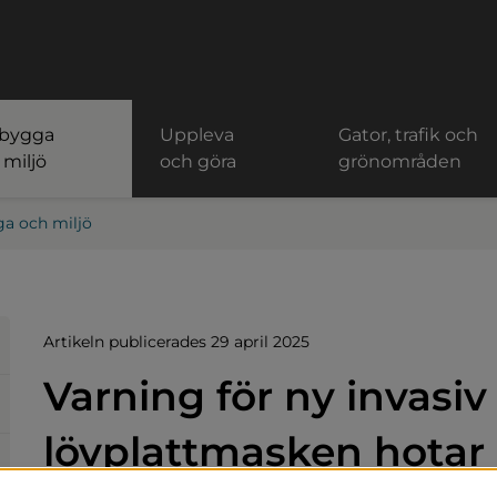
 bygga
Uppleva
Gator, trafik och
 miljö
och göra
grönområden
ga och miljö
Artikeln publicerades 29 april 2025
Varning för ny invasiv a
lövplattmasken hotar 
ats.