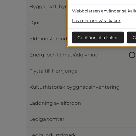
Bygga nytt, bygga om och bygga till
Webbplatsen använder så kallad
Läs mer om våra kakor
Djur
Godkänn alla kakor
G
Eldningsförbud och eldning utomhus
Energi och klimatrådgivning
Flytta till Herrljunga
Kulturhistorisk byggnadsinventering
Laddning av elfordon
Lediga tomter
Ledig industrimark