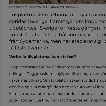
Fotograf: Piter Kehoma Boll Bildbyrå: Wikipedia CC
Lövplattmasken (Obama nungara) är en ny
spridas i Sverige, främst genom importer
upptäcktes i Sverige för första gången i
konstaterats på flera håll inom växthan
från Sydamerika, men har etablerat sig i d
få fäste även här.
Varför är lövplattmasken ett hot?
Lövplattmasken lever av daggmaskar, som är avgörand
odlingar. Daggmaskarna hjälper till att bryta ner vä
växternas tillväxt. Om lövplattmasken sprids kan det
den biologiska mångfalden negativt. Än vet vi inte e
klimat, men erfarenheter från andra länder visar att
populationer. Just nu har vi fortfarande en möjlighet