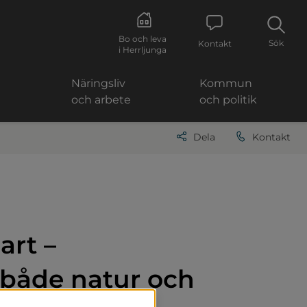
Bo och leva
Sök
Kontakt
i Herrljunga
Näringsliv
Kommun
och arbete
och politik
Dela
Kontakt
rt – 
både natur och 