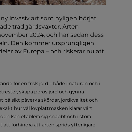
 invasiv art som nyligen börjat 
ade trädgårdsväxter. Arten 
 november 2024, och har sedan dess 
deln. Den kommer ursprungligen 
elar av Europa – och riskerar nu att 
e för en frisk jord – både i naturen och i 
xtrester, skapa porös jord och gynna 
 på sikt påverka skördar, jordkvalitet och 
xakt hur väl lövplattmasken klarar vårt 
 den kan etablera sig snabbt och i stora 
 att förhindra att arten sprids ytterligare.