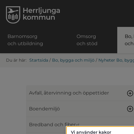
Barnomsorg
Omsorg
Bo,
och utbildning
och stöd
och
Startsida
/
Bo, bygga och miljö
/
Nyheter Bo, byg
Avfall, återvinning och öppettider
Boendemiljö
Länk till annan webbpl
Bredband och fiber
Vi använder kakor