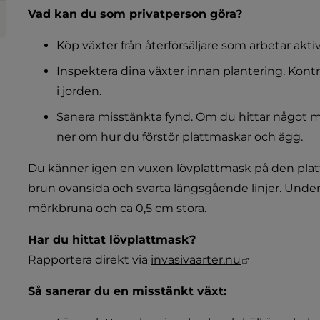
Vad kan du som privatperson göra?
Köp växter från återförsäljare som arbetar akti
Inspektera dina växter innan plantering. Kontr
i jorden.
Sanera misstänkta fynd. Om du hittar något mis
ner om hur du förstör plattmaskar och ägg.
Du känner igen en vuxen lövplattmask på den platt
brun ovansida och svarta längsgående linjer. Undersid
mörkbruna och ca 0,5 cm stora.
Har du hittat lövplattmask?
Länk till an
Rapportera direkt via 
invasivaarter.nu
Så sanerar du en misstänkt växt: