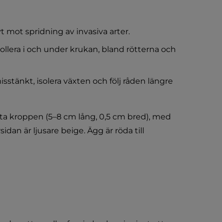
vt mot spridning av invasiva arter.
ollera i och under krukan, bland rötterna och 
stänkt, isolera växten och följ råden längre 
a kroppen (5–8 cm lång, 0,5 cm bred), med 
an är ljusare beige. Ägg är röda till 
nan webbplats.