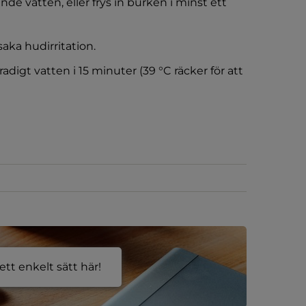
e vatten, eller frys in burken i minst ett 
ka hudirritation.
adigt vatten i 15 minuter (39 °C räcker för att 
ill annan webbplats.
tt enkelt sätt här!