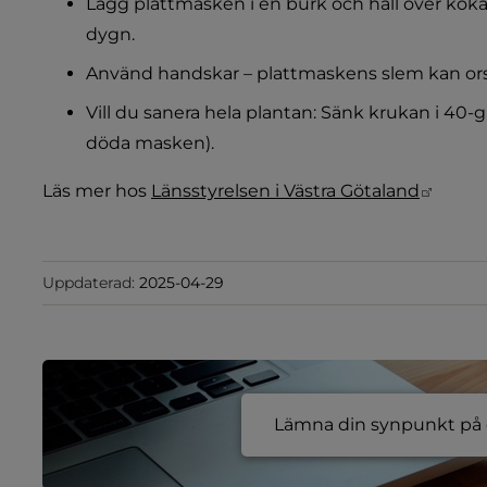
Lägg plattmasken i en burk och häll över kokand
dygn.
Använd handskar – plattmaskens slem kan orsa
Vill du sanera hela plantan: Sänk krukan i 40-gr
döda masken).
Länk t
Läs mer hos 
Länsstyrelsen i Västra Götaland
Uppdaterad:
2025-04-29
Lämna din synpunkt på e