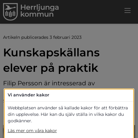
Artikeln publicerades 3 februari 2023
Kunskapskällans 
elever på praktik
Filip Persson är intresserad av 
programmering och ville jobba praktiskt, 
Vi använder kakor
så hans gymnasieval föll på 
Webbplatsen använder så kallade kakor för att förbättra
Kunskapskällans industritekniska 
din upplevelse. Här kan du själv ställa in vilka kakor du
program.
godkänner.
Läs mer om våra kakor