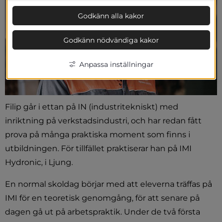
Godkänn alla kakor
Godkänn nödvändiga kakor
Anpassa inställningar
Filip går i ettan på IN (industritekniskt) med 
inriktning på verkstadsindustri, och har redan fått 
prova på många praktiska moment som finns i 
utbildningen. För tillfället praktiserar han på IMI 
Hydronic, i Ljung.
En normal skoldag börjar med att eleverna träffas på 
IMI för en teoretisk genomgång, för att senare på 
dagen gå ut på arbetspraktik. Under de två första 
plats, öppnas i nytt fönster.