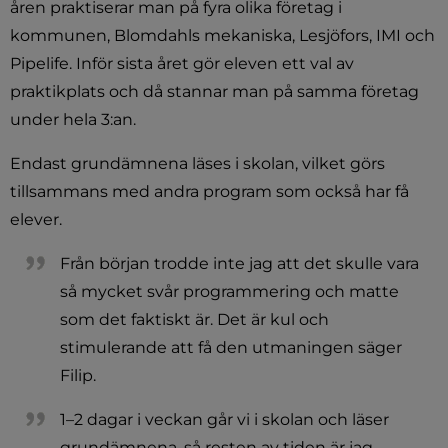
åren praktiserar man på fyra olika företag i 
kommunen, Blomdahls mekaniska, Lesjöfors, IMI och 
Pipelife. Inför sista året gör eleven ett val av 
praktikplats och då stannar man på samma företag 
under hela 3:an.
Endast grundämnena läses i skolan, vilket görs 
tillsammans med andra program som också har få 
elever.
Från början trodde inte jag att det skulle vara 
så mycket svår programmering och matte 
som det faktiskt är. Det är kul och 
stimulerande att få den utmaningen säger 
Filip.
1–2 dagar i veckan går vi i skolan och läser 
grundämnena, så resten av tiden är jag 