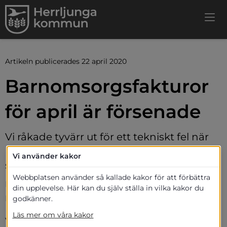
Artikeln publicerades 22 april 2020
Barnomsorgsfakturor 
för april är försenade
Vi råkade tyvärr ut för ett tekniskt fel när 
barnomsorgsfakturorna för april skulle 
Vi använder kakor
skickas ut.
Webbplatsen använder så kallade kakor för att förbättra
Detta är nu åtgärdat och fakturorna är på väg ut. 
din upplevelse. Här kan du själv ställa in vilka kakor du
Förfallodatum är 30 april.
godkänner.
Läs mer om våra kakor
Vi beklagar denna försening.