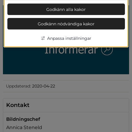
Godkänn alla kakor
Godkänn nödvändiga kakor
Anpassa inställningar
Uppdaterad:
2020-04-22
Kontakt
Bildningschef
Annica Steneld
plats, öppnas i nytt fönster.